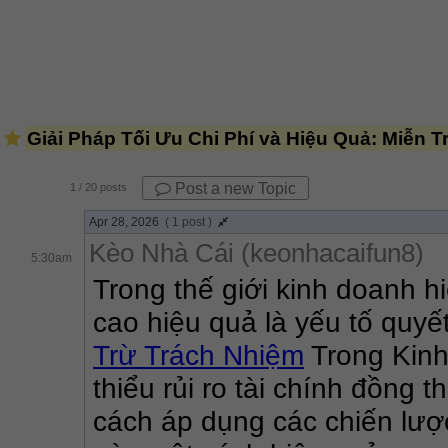
Giải Pháp Tối Ưu Chi Phí và Hiệu Quả: Miễn 
Post a new Topic
1
/ 20 posts
Apr 28, 2026
( 1 post )
Kèo Nhà Cái (keonhacaifun8)
5:30am
Trong thế giới kinh doanh hi
cao hiệu quả là yếu tố quyế
Trừ Trách Nhiệm
 Trong Kin
thiểu rủi ro tài chính đồng t
cách áp dụng các chiến lược 