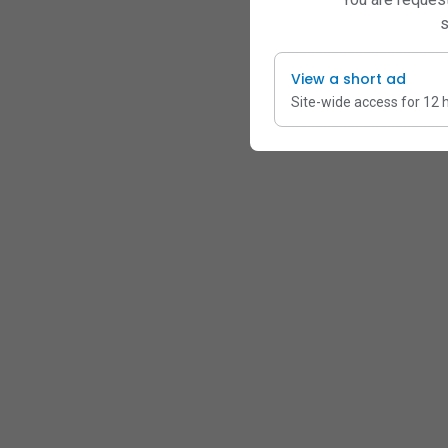
s
View a short ad
Site-wide access for 12 