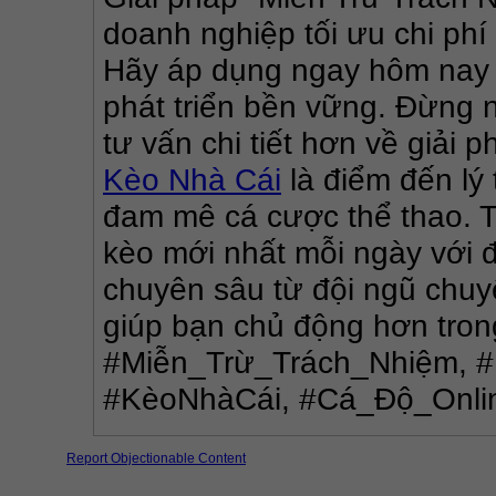
doanh nghiệp tối ưu chi phí
Hãy áp dụng ngay hôm nay đ
phát triển bền vững. Đừng n
tư vấn chi tiết hơn về giải 
Kèo Nhà Cái
 là điểm đến l
đam mê cá cược thể thao. Tại
kèo mới nhất mỗi ngày với đ
chuyên sâu từ đội ngũ chuy
giúp bạn chủ động hơn tron
#Miễn_Trừ_Trách_Nhiệm, #
#KèoNhàCái, #Cá_Độ_Onli
Report Objectionable Content