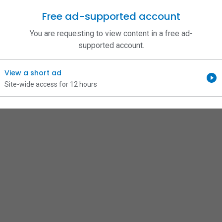
Free ad-supported account
You are requesting to view content in a free ad-
supported account.
View a short ad
Site-wide access for 12 hours