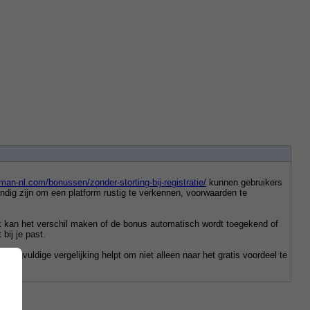
rman-nl.com/bonussen/zonder-storting-bij-registratie/
 kunnen gebruikers 
andig zijn om een platform rustig te verkennen, voorwaarden te 
ok kan het verschil maken of de bonus automatisch wordt toegekend of 
bij je past.
orgvuldige vergelijking helpt om niet alleen naar het gratis voordeel te 