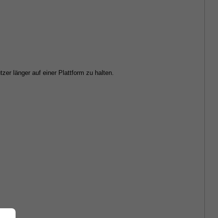
er länger auf einer Plattform zu halten.