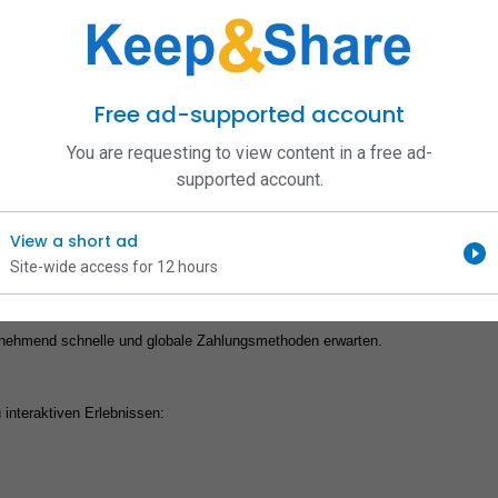
Free ad-supported account
ihre Belohnungen nutzen (Freispiele, Cash oder Sportwetten).
You are requesting to view content in a free ad-
supported account.
n Kryptowährungen.
View a short ad
Site-wide access for 12 hours
ngen
zunehmend schnelle und globale Zahlungsmethoden erwarten.
 interaktiven Erlebnissen: