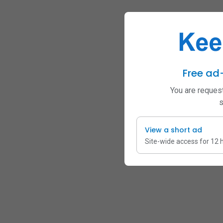
Free ad
You are request
s
View a short ad
Site-wide access for 12 