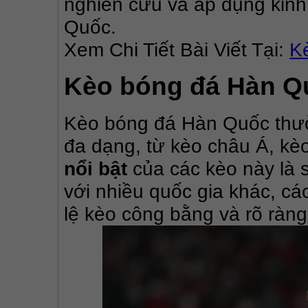
nghiên cứu và áp dụng kinh
Quốc.
Xem Chi Tiết Bài Viết Tại: 
K
Kèo bóng đá Hàn Q
Kèo bóng đá Hàn Quốc thườn
đa dạng, từ kèo châu Á, kèo
nổi bật
 của các kèo này là 
với nhiều quốc gia khác, cá
lệ kèo công bằng và rõ ràng