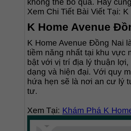
không thể bỏ qua. Hãy cùng t
Xem Chi Tiết Bài Viết Tại:
K Home Avenue Đồn
K Home Avenue Đồng Nai là
tiềm năng nhất tại khu vực
bật với vị trí địa lý thuận l
dạng và hiện đại. Với quy mô
hứa hẹn sẽ là nơi an cư lý t
tư.
Xem Tại: 
Khám Phá K Home