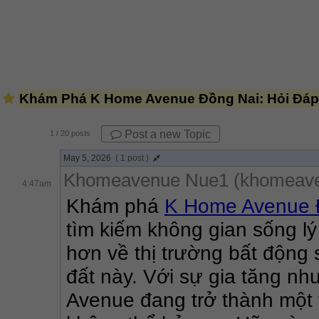
Khám Phá K Home Avenue Đồng Nai: Hỏi Đáp 
Post a new Topic
1
/ 20 posts
May 5, 2026
( 1 post )
Khomeavenue Nue1 (khomeav
4:47am
Khám phá 
K Home Avenue 
tìm kiếm không gian sống lý
hơn về thị trường bất động 
đất này. Với sự gia tăng nh
Avenue đang trở thành một 