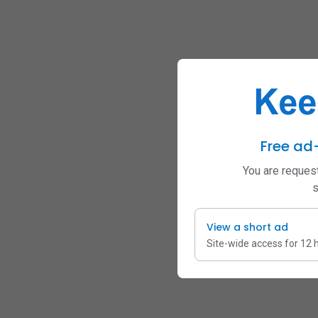
Free ad
You are request
s
View a short ad
Site-wide access for 12 