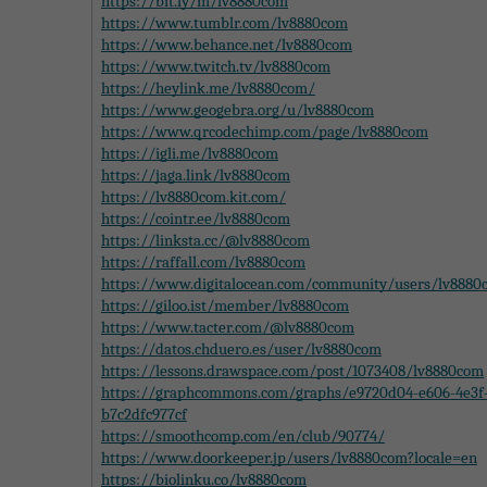
https://bit.ly/m/lv8880com
https://www.tumblr.com/lv8880com
https://www.behance.net/lv8880com
https://www.twitch.tv/lv8880com
https://heylink.me/lv8880com/
https://www.geogebra.org/u/lv8880com
https://www.qrcodechimp.com/page/lv8880com
https://igli.me/lv8880com
https://jaga.link/lv8880com
https://lv8880com.kit.com/
https://cointr.ee/lv8880com
https://linksta.cc/@lv8880com
https://raffall.com/lv8880com
https://www.digitalocean.com/community/users/lv8880
https://giloo.ist/member/lv8880com
https://www.tacter.com/@lv8880com
https://datos.chduero.es/user/lv8880com
https://lessons.drawspace.com/post/1073408/lv8880com
https://graphcommons.com/graphs/e9720d04-e606-4e3f-
b7c2dfc977cf
https://smoothcomp.com/en/club/90774/
https://www.doorkeeper.jp/users/lv8880com?locale=en
https://biolinku.co/lv8880com