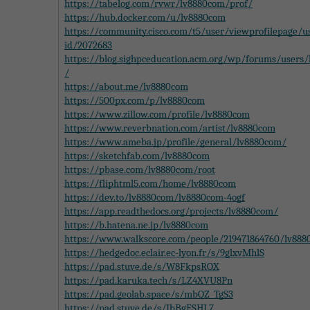
https://tabelog.com/rvwr/lv8880com/prof/
https://hub.docker.com/u/lv8880com
https://community.cisco.com/t5/user/viewprofilepage/u
id/2072683
https://blog.sighpceducation.acm.org/wp/forums/users
/
https://about.me/lv8880com
https://500px.com/p/lv8880com
https://www.zillow.com/profile/lv8880com
https://www.reverbnation.com/artist/lv8880com
https://www.ameba.jp/profile/general/lv8880com/
https://sketchfab.com/lv8880com
https://pbase.com/lv8880com/root
https://fliphtml5.com/home/lv8880com
https://dev.to/lv8880com/lv8880com-4ogf
https://app.readthedocs.org/projects/lv8880com/
https://b.hatena.ne.jp/lv8880com
https://www.walkscore.com/people/219471864760/lv88
https://hedgedoc.eclair.ec-lyon.fr/s/9glxvMhlS
https://pad.stuve.de/s/W8FkpsROX
https://pad.karuka.tech/s/LZ4XVU8Pn
https://pad.geolab.space/s/mbQZ_TgS3
https://pad.stuve.de/s/IbBgESHL7