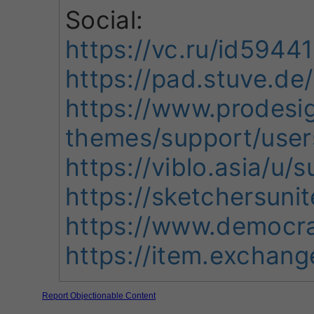
Social:
https://vc.ru/id5944
https://pad.stuve.de
https://www.prodesi
themes/support/user
https://viblo.asia/u/
https://sketchersuni
https://www.democra
https://item.exchang
Report Objectionable Content