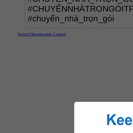
#CHUYỂNNHÀTRỌNGÓITPH
#chuyển_nhà_trọn_gói
Report Objectionable Content