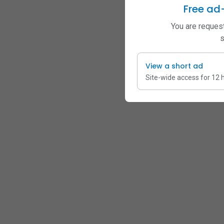
Free ad
You are request
s
View a short ad
Site-wide access for 12 