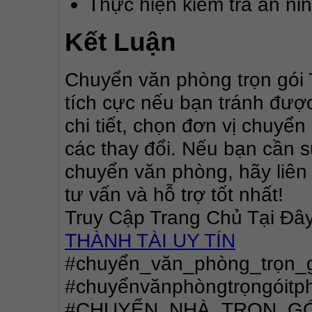
Thực hiện kiểm tra an ni
Kết Luận
Chuyển văn phòng trọn gói 
tích cực nếu bạn tránh được
chi tiết, chọn đơn vị chuyển
các thay đổi. Nếu bạn cần s
chuyển văn phòng, hãy liên
tư vấn và hỗ trợ tốt nhất!
Truy Cập Trang Chủ Tại Đây
THÀNH TÀI UY TÍN
#chuyển_văn_phòng_trọn_g
#chuyểnvănphòngtrọngóitph
#CHUYỂN_NHÀ_TRỌN_GÓI