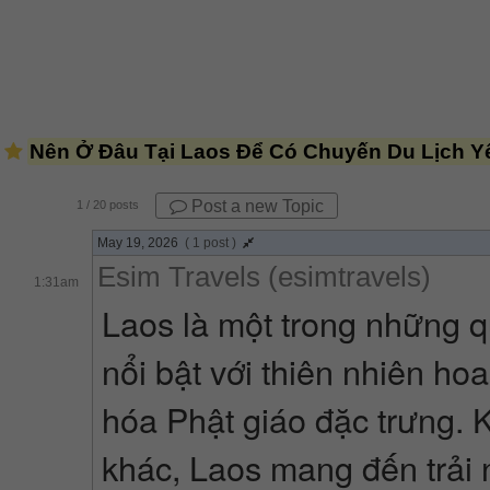
Nên Ở Đâu Tại Laos Để Có Chuyến Du Lịch Y
Post a new Topic
1
/ 20 posts
May 19, 2026
( 1 post )
Esim Travels (esimtravels)
1:31am
Laos là một trong những 
nổi bật với thiên nhiên ho
hóa Phật giáo đặc trưng. 
khác, Laos mang đến trải 