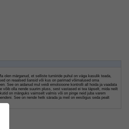
 olen märganud, et selliste turniiride puhul on väga kasulik teada, 
lised on reaalsed šansid või kus on parimad võimalused oma 
. See on aidanud mul veidi emotsioone kontrolli all hoida ja vaadata 
 võib olla nende suurim pluss, sest vastased ei tea täpselt, mida neilt 
s kutid on mänguks vaimselt valmis või on pinge neid juba varem 
endeni. See on nende hetk särada ja meil on eesõigus seda pealt 