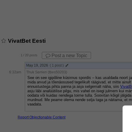
VivatBet Eesti
Post a new Topic
1
/ 20 posts
May 19, 2026
( 1 post )
6:32am
Thuk Serrien (tbes50203)
See on see igipõline küsimus spordis – kas usaldada noort ja v
mida arvud ja tõenäosused tegelikult räägivad, et mitte ainu
ennustustega pihta panna ja asja selgemalt näha, siis 
VivatB
asju läbi analüütilise pilgu, mis vahel on isegi julmem kui mä
oodata või kuidas nendega toime tulla. Soovitan kõigil jälgid
murdnud. Me peame olema nende selja taga ja näitama, et me 
vaadata.
Report Objectionable Content