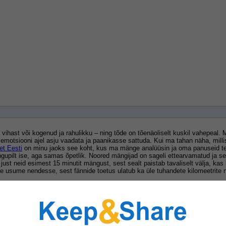
ihast või kogenud ja rahulikku – ning tõde on tõenäoliselt kuskil vahepeal. Ma
lt emotsiooni ajel asju vaadata ja paanikasse sattuda. Kui ma tahan näha, mil
et Eesti
 on minu jaoks see koht, kus ma mänge analüüsin ja oma panuseid teen
ngupilt ise, aga samas õpetlik. Noored mängijad on sageli ettearvamatud ja see
a just neid esimest 15 minutit mängust, sest sealt paistab tavaliselt välja, ka
usume nendesse, sest fännide toetus ulatub ka üle tuhandete kilomeetrite n