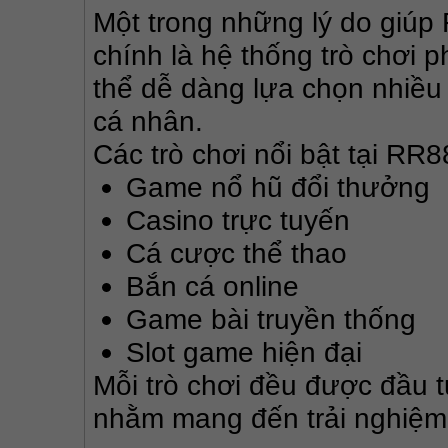
Một trong những lý do giúp
chính là hệ thống trò chơi p
thể dễ dàng lựa chọn nhiều 
cá nhân.
Các trò chơi nổi bật tại RR
Game nổ hũ đổi thưởng
Casino trực tuyến
Cá cược thể thao
Bắn cá online
Game bài truyền thống
Slot game hiện đại
Mỗi trò chơi đều được đầu t
nhằm mang đến trải nghiệm