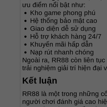
ưu điểm nổi bật như:
Kho game phong phú
Hệ thống bảo mật cao
Giao diện dễ sử dụng
Hỗ trợ khách hàng 24/7
Khuyến mãi hấp dẫn
Nạp rút nhanh chóng
Ngoài ra, RR88 còn liên tụ
trải nghiệm giải trí hiện đại
Kết luận
RR88 là một trong những cổ
người chơi đánh giá cao hiệ