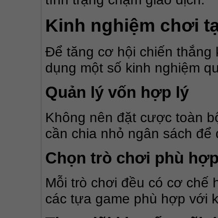
Kinh nghiệm chơi t
Để tăng cơ hội chiến thắng 
dụng một số kinh nghiệm qu
Quản lý vốn hợp lý
Không nên đặt cược toàn bộ
cần chia nhỏ ngân sách để du
Chọn trò chơi phù hợ
Mỗi trò chơi đều có cơ chế 
các tựa game phù hợp với k