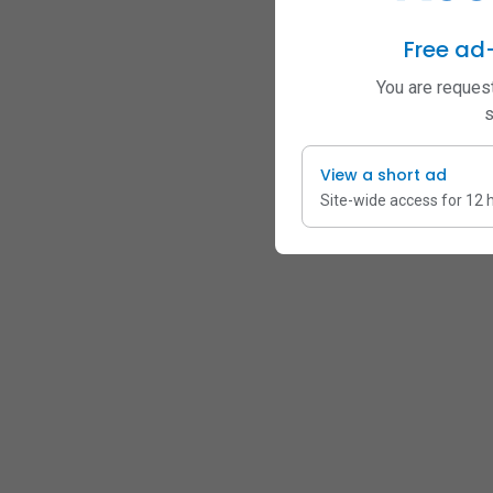
Free ad
You are request
s
View a short ad
Site-wide access for 12 