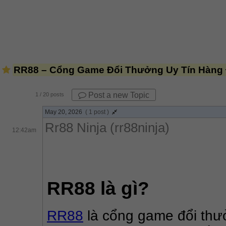
RR88 – Cổng Game Đổi Thưởng Uy Tín Hàng 
Post a new Topic
1
/ 20 posts
May 20, 2026
( 1 post )
Rr88 Ninja (rr88ninja)
12:42am
RR88 là gì?
RR88
 là cổng game đổi thư