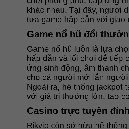
chơi phong phú, đáp ứng nh
khác nhau. Tại đây, người d
tựa game hấp dẫn với giao d
Game nổ hũ đổi thưở
Game nổ hũ luôn là lựa chọn
hấp dẫn và lối chơi dễ tiếp c
ứng sinh động, âm thanh c
cho cả người mới lẫn người
Ngoài ra, hệ thống jackpot 
với giá trị thưởng lớn, tạo
Casino trực tuyến đỉn
Rikvip còn sở hữu hệ thống 