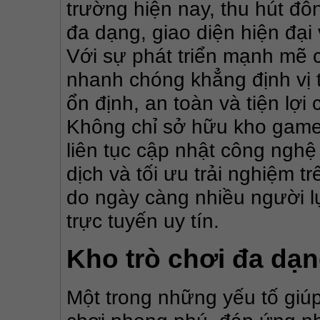
trường hiện nay, thu hút đô
đa dạng, giao diện hiện đại
Với sự phát triển mạnh mẽ củ
nhanh chóng khẳng định vị 
ổn định, an toàn và tiện lợi
Không chỉ sở hữu kho game
liên tục cập nhật công nghệ
dịch và tối ưu trải nghiệm tr
do ngày càng nhiều người lự
trực tuyến uy tín.
Kho trò chơi đa dạn
Một trong những yếu tố giúp 