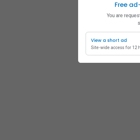
Free ad
You are request
s
View a short ad
Site-wide access for 12 