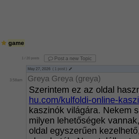
game
Post a new Topic
1
/ 20 posts
May 27, 2026
( 1 post )
Greya Greya (greya)
3:58am
Szerintem ez az oldal hasz
hu.com/kulfoldi-online-kasz
kaszinók világára. Nekem sze
milyen lehetőségek vannak, 
oldal egyszerűen kezelhető