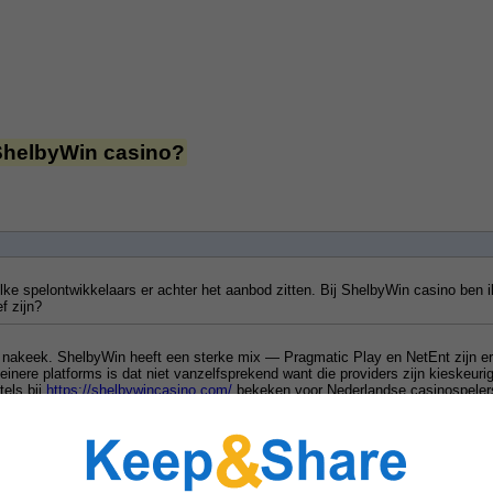
ShelbyWin casino?
elke spelontwikkelaars er achter het aanbod zitten. Bij ShelbyWin casino ben
f zijn?
ik nakeek. ShelbyWin heeft een sterke mix — Pragmatic Play en NetEnt zijn e
inere platforms is dat niet vanzelfsprekend want die providers zijn kieskeuri
els bij 
https://shelbywincasino.com/
 bekeken voor Nederlandse casinospelers,
 Dat spaarde me een hoop uitzoekwerk. Nolimit City staat er trouwens ook tuss
an de sterkste slotcatalogi op de markt.