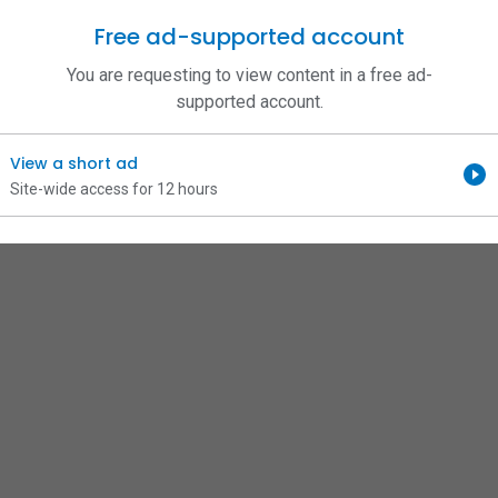
Free ad-supported account
You are requesting to view content in a free ad-
supported account.
View a short ad
Site-wide access for 12 hours