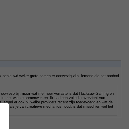
 ik benieuwd welke grote namen er aanwezig zijn. Iemand die het aanbod 
r sowieso bij, maar wat me meer verraste is dat Hacksaw Gaming en 
g in met wie ze samenwerken. Ik had een volledig overzicht van 
 stond er ook bij welke providers recent zijn toegevoegd en wat de 
en — als je van creatieve mechanics houdt is dat misschien wel het 