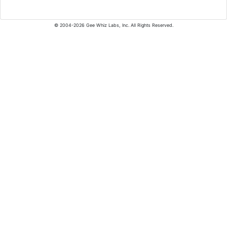
© 2004-2026 Gee Whiz Labs, Inc. All Rights Reserved.