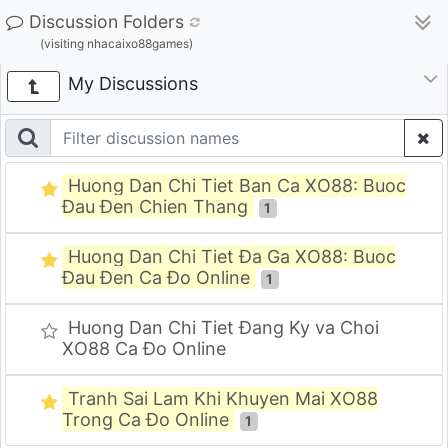
Discussion Folders
(visiting nhacaixo88games)
My Discussions
Huong Dan Chi Tiet Ban Ca XO88: Buoc
Đau Đen Chien Thang
1
Huong Dan Chi Tiet Đa Ga XO88: Buoc
Đau Đen Ca Đo Online
1
Huong Dan Chi Tiet Đang Ky va Choi
XO88 Ca Đo Online
Tranh Sai Lam Khi Khuyen Mai XO88
Trong Ca Đo Online
1