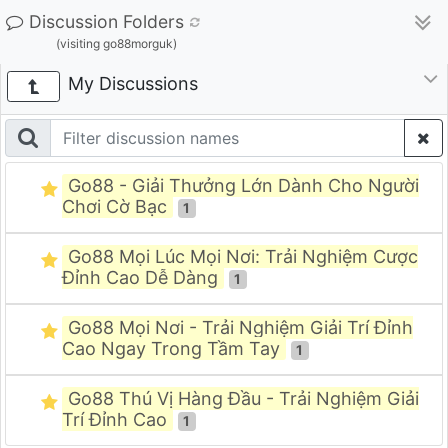
Discussion Folders
(visiting go88morguk)
My Discussions
Go88 - Giải Thưởng Lớn Dành Cho Người
Chơi Cờ Bạc
1
Go88 Mọi Lúc Mọi Nơi: Trải Nghiệm Cược
Đỉnh Cao Dễ Dàng
1
Go88 Mọi Nơi - Trải Nghiệm Giải Trí Đỉnh
Cao Ngay Trong Tầm Tay
1
Go88 Thú Vị Hàng Đầu - Trải Nghiệm Giải
Trí Đỉnh Cao
1