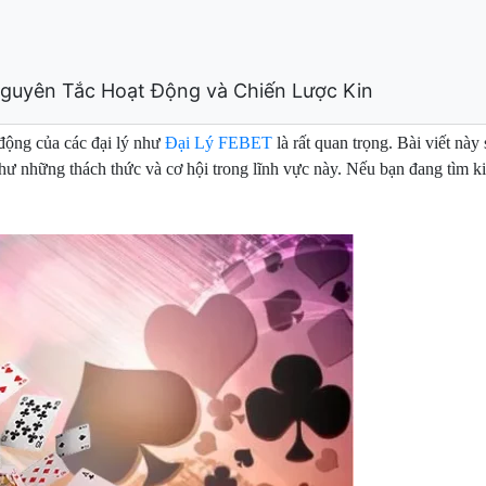
Nguyên Tắc Hoạt Động và Chiến Lược Kin
 động của các đại lý như
Đại Lý FEBET
là rất quan trọng. Bài viết nà
ư những thách thức và cơ hội trong lĩnh vực này. Nếu bạn đang tìm 