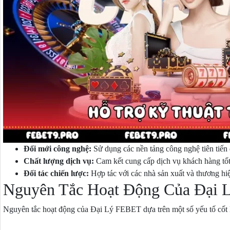
Đổi mới công nghệ:
Sử dụng các nền tảng công nghệ tiên tiến 
Chất lượng dịch vụ:
Cam kết cung cấp dịch vụ khách hàng tốt 
Đối tác chiến lược:
Hợp tác với các nhà sản xuất và thương hi
Nguyên Tắc Hoạt Động Của Đại
Nguyên tắc hoạt động của Đại Lý FEBET dựa trên một số yếu tố cốt l