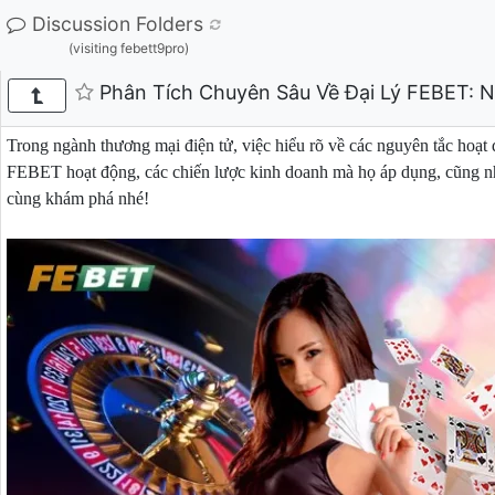
Discussion Folders
(visiting febett9pro)
Phân Tích Chuyên Sâu Về Đại Lý FEBET: 
Trong ngành thương mại điện tử, việc hiểu rõ về các nguyên tắc hoạt
FEBET hoạt động, các chiến lược kinh doanh mà họ áp dụng, cũng nh
cùng khám phá nhé!