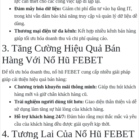
lực cần thiết cho các công việc lặp đi lặp lại.
Đám mây hóa dữ liệu:
Giảm chi phí đầu tư vào hạ tầng IT,
trong khi vẫn đảm bảo khả năng truy cập và quản lý dữ liệu dễ
dàng.
Thương mại điện tử đa kênh:
Kết hợp nhiều kênh bán hàng
giúp tối ưu hóa doanh thu và chi phí quảng cáo.
3. Tăng Cường Hiệu Quả Bán
Hàng Với Nổ Hũ FEBET
Để tối ưu hóa doanh thu, nổ hũ FEBET cung cấp nhiều giải pháp
giúp cải thiện hiệu quả bán hàng:
Chương trình khuyến mãi thông minh:
Giúp thu hút khách
hàng mới và giữ chân khách hàng cũ.
Trải nghiệm người dùng tốt hơn:
Giao diện thân thiện và dễ
sử dụng làm tăng sự hài lòng của khách hàng.
Hỗ trợ khách hàng 24/7:
Đảm bảo rằng mọi thắc mắc và yêu
cầu của khách hàng đều được giải quyết kịp thời.
4. Tương Lai Của Nổ Hũ FEBET