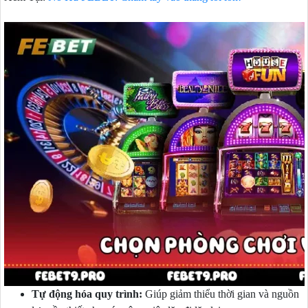
Tự động hóa quy trình:
Giúp giảm thiểu thời gian và nguồn