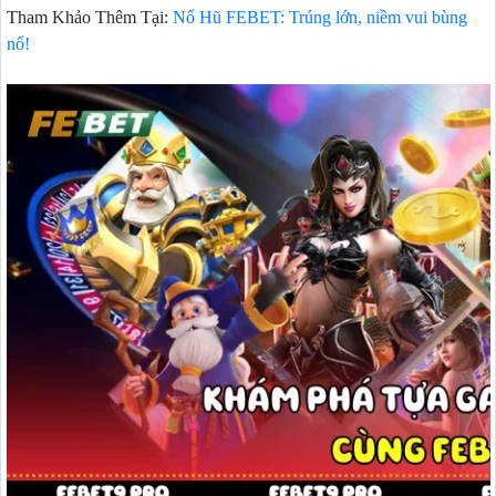
Tham Khảo Thêm Tại:
Nổ Hũ FEBET: Trúng lớn, niềm vui bùng
nổ!