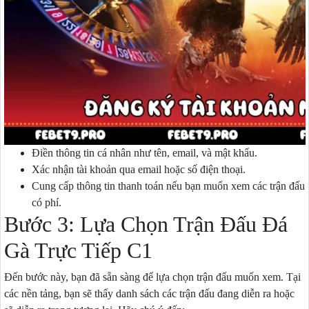
Điền thông tin cá nhân như tên, email, và mật khẩu.
Xác nhận tài khoản qua email hoặc số điện thoại.
Cung cấp thông tin thanh toán nếu bạn muốn xem các trận đấu
có phí.
Bước 3: Lựa Chọn Trận Đấu Đá
Gà Trực Tiếp C1
Đến bước này, bạn đã sẵn sàng để lựa chọn trận đấu muốn xem. Tại
các nền tảng, bạn sẽ thấy danh sách các trận đấu đang diễn ra hoặc