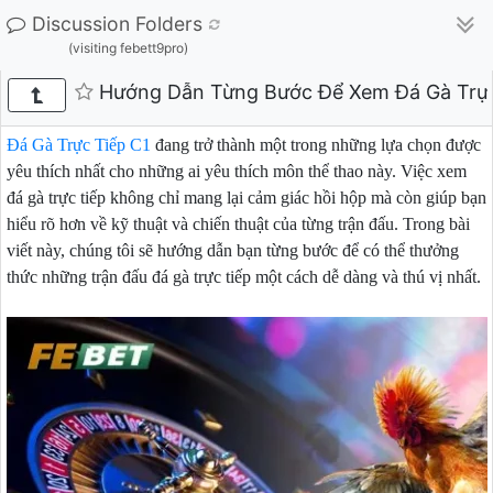
Discussion Folders
(visiting febett9pro)
Hướng Dẫn Từng Bước Để Xem Đá Gà Trực
Đá Gà Trực Tiếp C1
đang trở thành một trong những lựa chọn được
yêu thích nhất cho những ai yêu thích môn thể thao này. Việc xem
đá gà trực tiếp không chỉ mang lại cảm giác hồi hộp mà còn giúp bạn
hiểu rõ hơn về kỹ thuật và chiến thuật của từng trận đấu. Trong bài
viết này, chúng tôi sẽ hướng dẫn bạn từng bước để có thể thưởng
thức những trận đấu đá gà trực tiếp một cách dễ dàng và thú vị nhất.