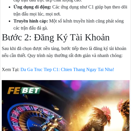
Ứng dụng di động:
Các ứng dụng như C1 giúp bạn theo dõi
trận đấu mọi lúc, mọi nơi.
Truyền hình cáp:
Một số kênh truyền hình cũng phát sóng
các trận đấu đá gà.
Bước 2: Đăng Ký Tài Khoản
Sau khi đã chọn được nền tảng, bước tiếp theo là đăng ký tài khoản
nếu cần thiết. Quy trình này thường rất đơn giản và nhanh chóng:
Xem Tại:
Da Ga Truc Tiep C1: Chien Thang Ngay Tai Nha!