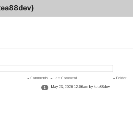
(kea88dev)