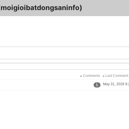
 (moigioibatdongsaninfo)