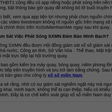
HĐT1 cũng đều có app riêng hoặc phát sóng trên nền tả
ng, bật thông báo giờ quay để không bỏ lỡ buổi truyền 
biết, xem qua app tiện lợi nhưng phải chọn nguồn chính 
các video livestream không rõ nguồn gốc trên mạng xã hộ
quả chính thức trên XoSoMienNamMe ngay sau khi quay.
ám Sát Việc Phát Sóng SXMN Đảm Bảo Minh Bạch?
ởng SXMN đều được Hội đồng giám sát xổ số giám sát c
Nhà nước, Công an tỉnh, Sở Văn hóa - Thể thao, Mặt tr
ó mặt trực tiếp tại hội trường quay.
 bao gồm kiểm tra máy quay, bóng quay, niêm phong lồng
rực tiếp trên truyền hình và lưu trữ làm bằng chứng. Sa
à bàn giao cho công ty 
xổ số miền Nam
.
 sẻ rằng, nhờ có sự giám sát nghiêm ngặt này mà người 
khai, minh bạch, không thể bị can thiệp. Nếu có khiếu nạ
minh. Đây là cơ chế kiểm soát giúp xổ số miền Nam duy t