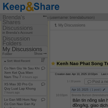
Brenda's
Visiting
Brenda Burson
(
username:
brendaburson)
Shares
Discussions
(brendaburson)
in Brenda's Account
Share Page
Discussion
Folders
Discussion Folders
Discussions
My Discussions
Show
Folder Set
Show
Folder
My Discussions
Sort: Most Recent
Kenh Nao Phat Song T
Co Nen Giu Ve Sau Khi
Xem Ket Qua Mien
Creation date: Apr 10, 2025 10:02pm Last mo
Nam Thu 7
4 hours ago
Post a n
1
/ 20 posts
XS Max 3D Pro Co
Quy Luat Lap Khong
Apr 10, 2025
( 1 post )
7 hours ago
10:03pm
Brenda Burson (brendaburs
Lo Gan MB Hom Nay
Bản tin nông sản 
Co Con Nao Gan Ky
đồng/kg, giao dịch