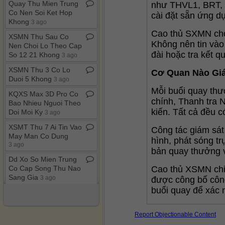
Quay Thu Mien Trung
như THVL1, BRT, T
Co Nen Soi Ket Hop
cài đặt sẵn ứng dụ
Khong
3 ago
Cao thủ SXMN cho 
XSMN Thu Sau Co
Không nên tin vào 
Nen Choi Lo Theo Cap
đài hoặc tra kết 
So 12 21 Khong
3 ago
XSMN Thu 3 Co Lo
Cơ Quan Nào Gi
Duoi 5 Khong
3 ago
Mỗi buổi quay thư
KQXS Max 3D Pro Co
chính, Thanh tra 
Bao Nhieu Nguoi Theo
kiến. Tất cả đều c
Doi Moi Ky
3 ago
XSMT Thu 7 Ai Tin Vao
Công tác giám sát
May Man Co Dung
hình, phát sóng t
3 ago
bản quay thưởng v
Dd Xo So Mien Trung
Cao thủ XSMN chia
Co Cap Song Thu Nao
Sang Gia
3 ago
được công bố công 
buổi quay để xác 
SXGL Co Lo Xien Nao
Sang Khong
4 ago
Report Objectionable Content
Vietlott Hom Nay Co