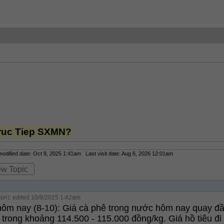
ruc Tiep SXMN?
dified date: Oct 9, 2025 1:41am Last visit date: Aug 6, 2026 12:01am
ew Topic
on): edited 10/9/2025 1:42am
hôm nay (8-10): Giá cà phê trong nước hôm nay quay đ
 trong khoảng 114.500 - 115.000 đồng/kg. Giá hồ tiêu đi