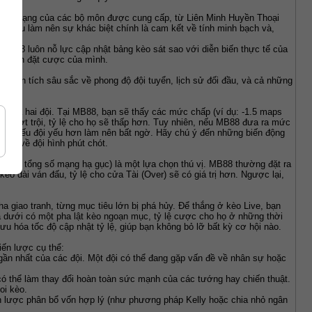
ự đa dạng của các bộ môn được cung cấp, từ Liên Minh Huyền Thoại 
Điều làm nên sự khác biệt chính là cam kết về tính minh bạch và, 
. MB88 luôn nỗ lực cập nhật bảng kèo sát sao với diễn biến thực tế của 
t định đặt cược của mình.
 phân tích sâu sắc về phong độ đội tuyển, lịch sử đối đầu, và cả những 
ế giữa hai đội. Tại MB88, bạn sẽ thấy các mức chấp (ví dụ: -1.5 maps 
 vượt trội, tỷ lệ cho họ sẽ thấp hơn. Tuy nhiên, nếu MB88 đưa ra mức 
n hơn nếu đội yếu hơn làm nên bất ngờ. Hãy chú ý đến những biến động 
 đổi về đội hình phút chót.
 hoặc tổng số mạng hạ gục) là một lựa chọn thú vị. MB88 thường đặt ra 
o dài ván đấu, tỷ lệ cho cửa Tài (Over) sẽ có giá trị hơn. Ngược lại, 
ha giao tranh, từng mục tiêu lớn bị phá hủy. Để thắng ở kèo Live, bạn 
dưới có một pha lật kèo ngoạn mục, tỷ lệ cược cho họ ở những thời 
ưu hóa tốc độ cập nhật tỷ lệ, giúp bạn không bỏ lỡ bất kỳ cơ hội nào.
iến lược cụ thể:
ần nhất của các đội. Một đội có thể đang gặp vấn đề về nhân sự hoặc 
có thể làm thay đổi hoàn toàn sức mạnh của các tướng hay chiến thuật. 
oi kèo.
ến lược phân bổ vốn hợp lý (như phương pháp Kelly hoặc chia nhỏ ngân 