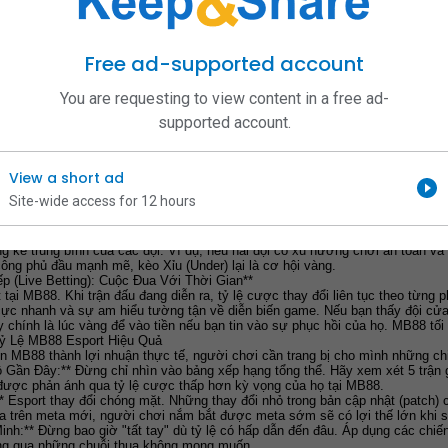
rong Làng Esport
ành lựa chọn hàng đầu của cộng đồng game thủ? Đó không chỉ đơn thuần là s
o đến những tựa game mobile đang lên ngôi như PUBG Mobile hay Free Fire. 
g tỷ lệ cược cạnh tranh mà MB88 mang lại.
Free ad-supported account
tỷ lệ (odds) chính là linh hồn. Tỷ lệ cao đồng nghĩa với phần thưởng lớn hơn
ời chơi luôn nhận được mức đãi ngộ xứng đáng nhất cho sự am hiểu và quyế
You are requesting to view content in a free ad-
ược MB88 Esport Ngày Hôm Nay: Điểm Nhấn Quan Trọng
 hôm nay tại MB88 không chỉ là xem các con số nhảy múa; đó là một quá trình
supported account.
.
Handicap): Nơi Thể Hiện Bản Lĩnh Dự Đoán**
thường được điều chỉnh rất linh hoạt dựa trên sự chênh lệch trình độ thực t
View a short ad
d trong CS:GO) được thiết lập một cách khoa học. Nếu một đội được đánh giá
là tín hiệu để người chơi tìm kiếm cơ hội ở cửa dưới – nơi tỷ lệ ăn hấp dẫ
Site-wide access for 12 hours
ày trước giờ G, vì chúng thường phản ánh luồng thông tin nội bộ hoặc sự thay
Under): Dự Đoán Thời Lượng Trận Đấu**
tính chất kéo dài như Dota 2 hay LOL, kèo Tài Xỉu (thường tính theo bản đồ
 kê trung bình của các đội. Ví dụ, nếu hai đội có xu hướng chơi an toàn và ké
công phủ đầu mạnh mẽ, kèo Xỉu (Under) lại là cơ hội vàng.
p (Live Betting): Cuộc Đua Với Thời Gian**
tại MB88. Khi trận đấu đang diễn ra, tỷ lệ cược thay đổi liên tục theo từng p
ực nhanh và sự am hiểu tường tận về diễn biến game. Nếu bạn thấy đội cửa 
 chính là lúc vàng để vào tiền nếu bạn tin vào sự phục hồi của họ. MB88 tối 
Tỷ Lệ MB88 Esport Hiệu Quả
n MB88 thành lợi nhuận thực tế, người chơi cần trang bị cho mình những ch
Gần Đây:** Đừng chỉ nhìn vào bảng xếp hạng tổng thể. Hãy xem xét 5 trận g
 được phản ánh qua tỷ lệ cược thấp hơn kỳ vọng của họ tại MB88.
 Esport thay đổi chóng mặt. Những thay đổi nhỏ trong bản cập nhật (patch) 
a trên meta mới, người chơi nắm bắt được meta sớm sẽ có lợi thế lớn khi s
nh:** Đừng bao giờ "tất tay" dù tỷ lệ có hấp dẫn đến đâu. Áp dụng các chi
ững qua những chuỗi thua không mong muốn.