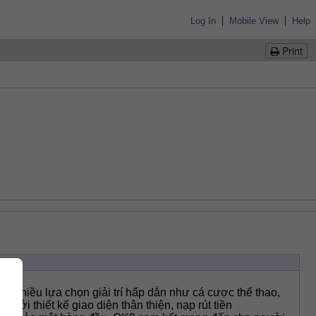
|
|
Log In
Mobile View
Help
Print
với nhiều lựa chọn giải trí hấp dẫn như cá cược thể thao, 
sòng bài trực tuyến (casino online), tài xỉu, các trò chơi bài đổi thưởng và game nổ hũ. Với thiết kế giao diện thân thiện, nạp rút tiền 