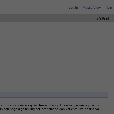
|
|
Log In
Mobile View
Help
Print
 sự lôi cuốn của sòng bạc truyền thống. Tuy nhiên, nhiều người chơi 
p bạn nhận diện những sai lầm thường gặp khi chơi live casino và 