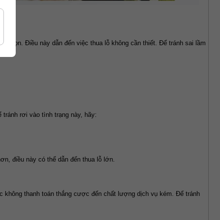
h chọn. Điều này dẫn đến việc thua lỗ không cần thiết. Để tránh sai lầm 
tránh rơi vào tình trạng này, hãy:
, điều này có thể dẫn đến thua lỗ lớn.
iệc không thanh toán thắng cược đến chất lượng dịch vụ kém. Để tránh 