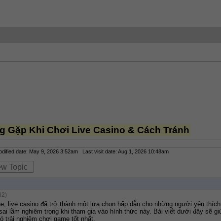
 Gặp Khi Chơi Live Casino & Cách Tránh
ified date: May 9, 2026 3:52am Last visit date: Aug 1, 2026 10:48am
ew Topic
i2)
ine, live casino đã trở thành một lựa chọn hấp dẫn cho những người yêu thích
i lầm nghiêm trọng khi tham gia vào hình thức này. Bài viết dưới đây sẽ giú
ó trải nghiệm chơi game tốt nhất.