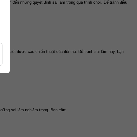
dẫn đến những quyết định sai lầm trong quá trình chơi. Để tránh điều 
n biết được các chiến thuật của đối thủ. Để tránh sai lầm này, bạn 
những sai lầm nghiêm trọng. Bạn cần: