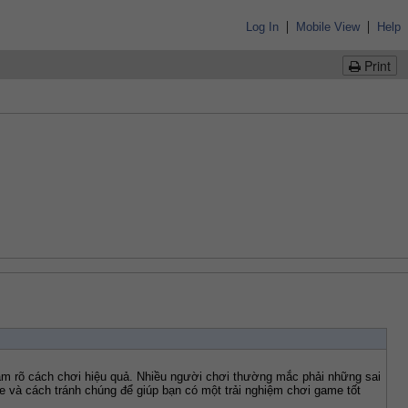
|
|
Log In
Mobile View
Help
Print
ắm rõ cách chơi hiệu quả. Nhiều người chơi thường mắc phải những sai 
 và cách tránh chúng để giúp bạn có một trải nghiệm chơi game tốt 