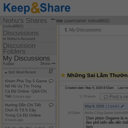
Nohu's Shares
Visiting
Nohu Cổng Game
(
username:
nohu88li2)
(nohu88li2)
Discussions
Share Page
in Nohu's Account
Discussion
Discussions
Folders
Discussion Folders
My Discussions
Show
Folder Set
Show
Folder
My Discussions
Sort: Most Recent
Những Sai Lầm Thườn
Khám Phá Top 5 Game
Nổ Hũ Uy Tín Trong
Creation date: May 9, 2026 8:53am Last mod
Cá Độ Online: Q&A Chi
Tiết
Post a n
1
/ 20 posts
3 hours ago
Hướng Dẫn Chi Tiết
May 9, 2026
( 1 post )
Chơi Xì Tố 5 Cây
8:53am
Nohu Cổng Game (nohu88l
Trong Cá Độ Online
Chơi phỏm Ongame là một 
9 hours ago
lầm phổ biến dẫn đến thấ
hơn.