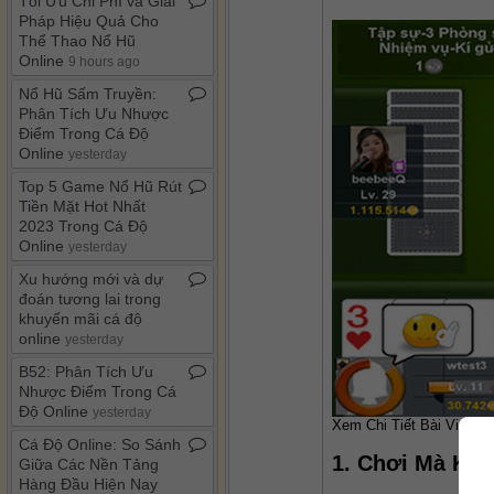
Tối Ưu Chi Phí và Giải
Pháp Hiệu Quả Cho
Thể Thao Nổ Hũ
Online
9 hours ago
Nổ Hũ Sấm Truyền:
Phân Tích Ưu Nhược
Điểm Trong Cá Độ
Online
yesterday
Top 5 Game Nổ Hũ Rút
Tiền Mặt Hot Nhất
2023 Trong Cá Độ
Online
yesterday
Xu hướng mới và dự
đoán tương lai trong
khuyến mãi cá độ
online
yesterday
B52: Phân Tích Ưu
Nhược Điểm Trong Cá
Độ Online
yesterday
Xem Chi Tiết Bài Viết Tại
Cá Độ Online: So Sánh
1. Chơi Mà Kh
Giữa Các Nền Tảng
Hàng Đầu Hiện Nay