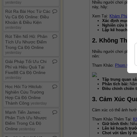
Nhiều người chơi phỏm On
yesterday
này, hãy:
Rút Ra Bài Học Từ Các
Xem Tại: 
Khám Phá Phỏm
Vụ Cá Độ Online: Điều
Xác định mục tiêu
Khoản & Điều Kiện
Nghiên cứu luật c
yesterday
Lập kế hoạch:
Hãy 
Rút Tiền Nổ Hũ: Phân
2. Không Theo 
Tích Ưu Nhược Điểm
Trong Cá Độ Online
Nhiều người chơi phỏm On
yesterday
nên:
Giải Pháp Tối Ưu Chi
Tham Khảo: 
Phom Ongame
Phí và Hiệu Quả Tại
Five88 Cá Độ Online
yesterday
Tập trung quan sá
Phân tích bài:
Nắm 
Học Hỏi Từ Hitclub:
Điều chỉnh chiến t
Nghiên Cứu Trường
Hợp Cá Độ Online
3. Cảm Xúc Qu
Thành Công
yesterday
Cảm xúc có thể ảnh hưởn
Mạnh Tiến James:
Phân Tích Ưu Nhược
Tham Khảo Thêm Tại: 
K
Điểm Trong Cá Độ
Giữ bình tĩnh:
Nếu 
Lên kế hoạch trướ
Online
yesterday
Chơi với tâm lý th