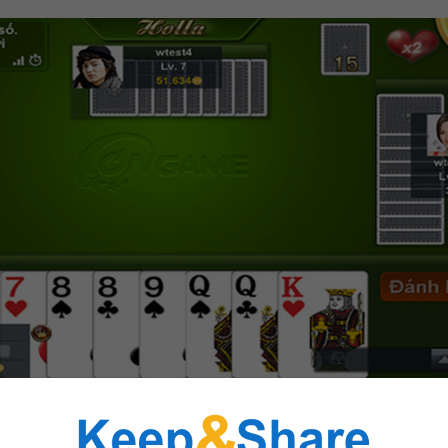
: 
Phỏm Ongame
 Xem Chi Tiết Bài Viết Tại: Phỏm Ongame
ông Có Chiến Lược