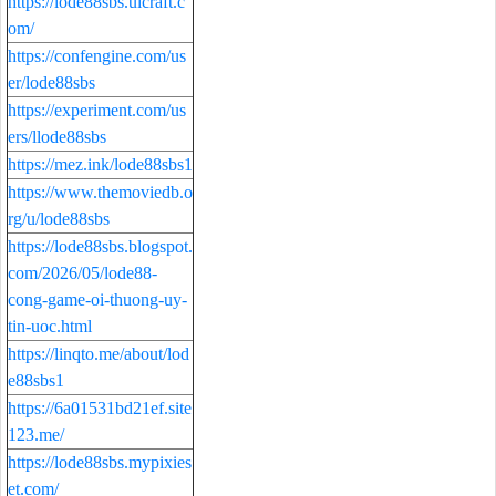
https://lode88sbs.ulcraft.c
om/
https://confengine.com/us
er/lode88sbs
https://experiment.com/us
ers/llode88sbs
https://mez.ink/lode88sbs1
https://www.themoviedb.o
rg/u/lode88sbs
https://lode88sbs.blogspot.
com/2026/05/lode88-
cong-game-oi-thuong-uy-
tin-uoc.html
https://linqto.me/about/lod
e88sbs1
https://6a01531bd21ef.site
123.me/
https://lode88sbs.mypixies
et.com/