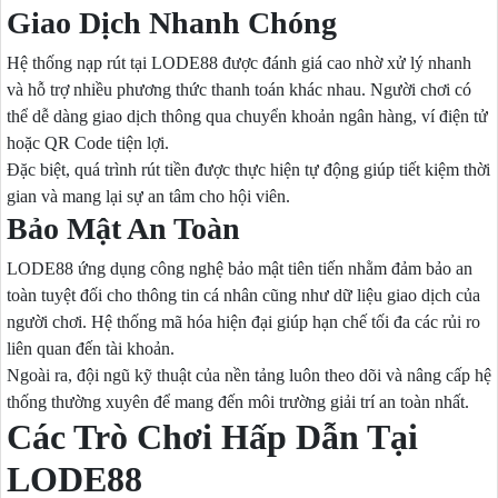
Giao Dịch Nhanh Chóng
Hệ thống nạp rút tại LODE88 được đánh giá cao nhờ xử lý nhanh
và hỗ trợ nhiều phương thức thanh toán khác nhau. Người chơi có
thể dễ dàng giao dịch thông qua chuyển khoản ngân hàng, ví điện tử
hoặc QR Code tiện lợi.
Đặc biệt, quá trình rút tiền được thực hiện tự động giúp tiết kiệm thời
gian và mang lại sự an tâm cho hội viên.
Bảo Mật An Toàn
LODE88 ứng dụng công nghệ bảo mật tiên tiến nhằm đảm bảo an
toàn tuyệt đối cho thông tin cá nhân cũng như dữ liệu giao dịch của
người chơi. Hệ thống mã hóa hiện đại giúp hạn chế tối đa các rủi ro
liên quan đến tài khoản.
Ngoài ra, đội ngũ kỹ thuật của nền tảng luôn theo dõi và nâng cấp hệ
thống thường xuyên để mang đến môi trường giải trí an toàn nhất.
Các Trò Chơi Hấp Dẫn Tại
LODE88