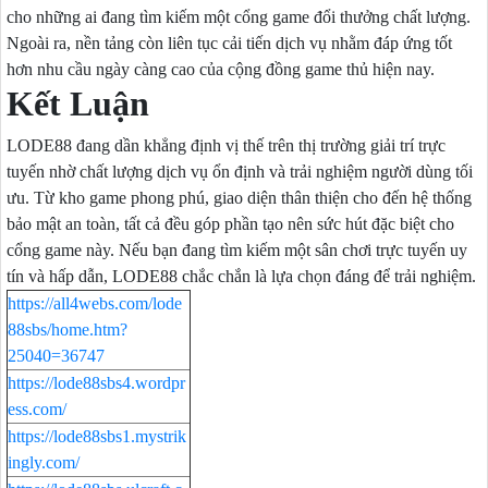
cho những ai đang tìm kiếm một cổng game đổi thưởng chất lượng.
Ngoài ra, nền tảng còn liên tục cải tiến dịch vụ nhằm đáp ứng tốt
hơn nhu cầu ngày càng cao của cộng đồng game thủ hiện nay.
Kết Luận
LODE88 đang dần khẳng định vị thế trên thị trường giải trí trực
tuyến nhờ chất lượng dịch vụ ổn định và trải nghiệm người dùng tối
ưu. Từ kho game phong phú, giao diện thân thiện cho đến hệ thống
bảo mật an toàn, tất cả đều góp phần tạo nên sức hút đặc biệt cho
cổng game này. Nếu bạn đang tìm kiếm một sân chơi trực tuyến uy
tín và hấp dẫn, LODE88 chắc chắn là lựa chọn đáng để trải nghiệm.
https://all4webs.com/lode
88sbs/home.htm?
25040=36747
https://lode88sbs4.wordpr
ess.com/
https://lode88sbs1.mystrik
ingly.com/