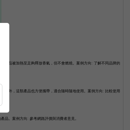
草產品被加熱至足夠釋放香氣，但不會燃燒。案例方向: 了解不同品牌的
。此外，這類產品也方便攜帶，適合隨時隨地使用。案例方向: 比較使用
產品。案例方向: 參考網路評價與消費者意見。