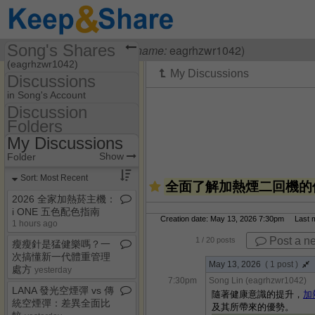
Song's Shares
Visiting
Song Lin
(
username:
eagrhzwr1042)
(eagrhzwr1042)
Discussions
Share Page
in Song's Account
Discussion
Discussions
Folders
Discussion Folders
My Discussions
Show
Folder Set
Show
Folder
My Discussions
Sort: Most Recent
全面了解加熱煙二回機的
2026 全家加熱菸主機：
i ONE 五色配色指南
Creation date: May 13, 2026 7:30pm Last mo
1 hours ago
Post a n
1
/ 20 posts
瘦瘦針是猛健樂嗎？一
次搞懂新一代體重管理
May 13, 2026
( 1 post )
處方​
yesterday
7:30pm
Song Lin (eagrhzwr1042)
LANA 發光空煙彈 vs 傳
隨著健康意識的提升，
加
統空煙彈：差異全面比
及其所帶來的優勢。