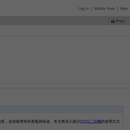
|
|
Log In
Mobile View
Help
Print
物質，並保留煙草的香氣與味道。本文將深入探討
IQOS二回機
的使用方式