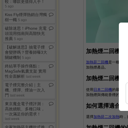
較：哪款更值得入手！
5 ago
Kiss Fly煙彈熱銷台灣獨
樹一幟
5 ago
破除迷思！iPhone 充電
頭混用指南與高階快充
推薦
5 ago
【破解迷思】抽電子煙
加熱煙二回機概
會變胖嗎？營養師曝3大
關鍵機制
5 ago
加熱菸二回機
是一種透過
終結單手操作痛點：
加熱煙產品。
MagSafe氣囊支架 實用
性全面解析
last week
加熱煙二回機的
電子煙完整介紹｜主
使用
日本二回機
的最大優
機、煙彈、煙油一次入
加熱煙與傳統香煙的健康
門
last week
東京魔盒電子煙評測：
如何選擇適合的
高效續航、多種口味，
一次滿足你的需求！
選擇
加熱菸二次加熱
時，
last week
加熱煙二回機的
全家加熱菸主機款式推