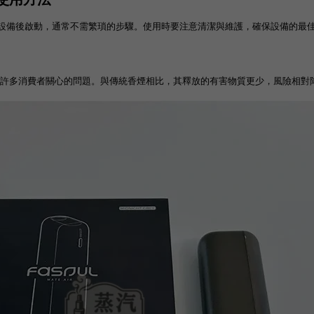
設備後啟動，通常不需繁瑣的步驟。使用時要注意清潔與維護，確保設備的最佳
許多消費者關心的問題。與傳統香煙相比，其釋放的有害物質更少，風險相對降