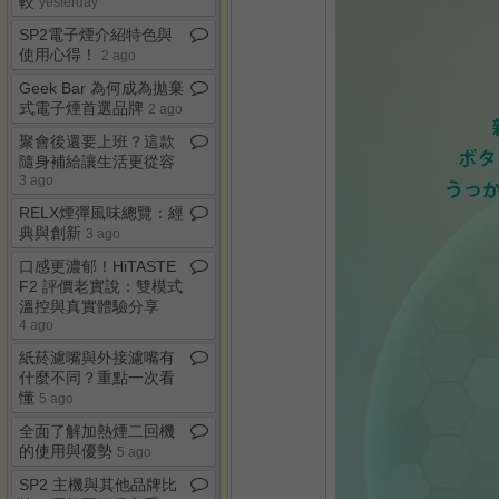
較
yesterday
SP2電子煙介紹特色與
使用心得！
2 ago
Geek Bar 為何成為拋棄
式電子煙首選品牌
2 ago
聚會後還要上班？這款
隨身補給讓生活更從容
3 ago
RELX煙彈風味總覽：經
典與創新
3 ago
口感更濃郁！HiTASTE
F2 評價老實說：雙模式
溫控與真實體驗分享
4 ago
紙菸濾嘴與外接濾嘴有
什麼不同？重點一次看
懂
5 ago
全面了解加熱煙二回機
的使用與優勢
5 ago
SP2 主機與其他品牌比