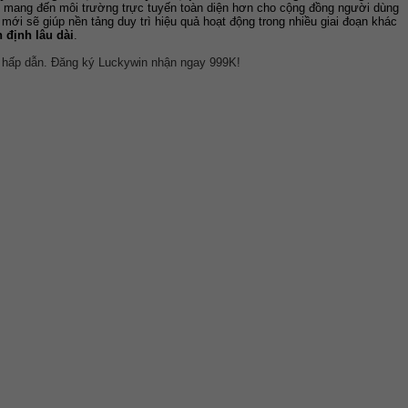
m mang đến môi trường trực tuyến toàn diện hơn cho cộng đồng người dùng
mới sẽ giúp nền tảng duy trì hiệu quả hoạt động trong nhiều giai đoạn khác
 định lâu dài
.
ãi hấp dẫn. Đăng ký Luckywin nhận ngay 999K!