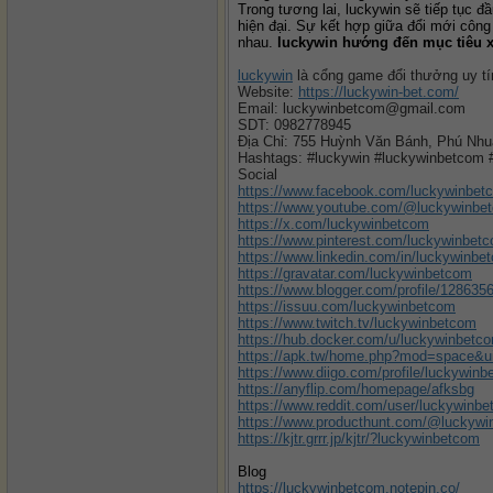
Trong tương lai, luckywin sẽ tiếp tục
hiện đại. Sự kết hợp giữa đổi mới công 
nhau.
luckywin hướng đến mục tiêu xâ
luckywin
là cổng game đổi thưởng uy tín
Website:
https://luckywin-bet.com/
Email: luckywinbetcom@gmail.com
SDT: 0982778945
Địa Chỉ: 755 Huỳnh Văn Bánh, Phú Nhu
Hashtags: #luckywin #luckywinbetcom 
Social
https://www.facebook.com/luckywinbet
https://www.youtube.com/@luckywinbe
https://x.com/luckywinbetcom
https://www.pinterest.com/luckywinbet
https://www.linkedin.com/in/luckywinbe
https://gravatar.com/luckywinbetcom
https://www.blogger.com/profile/12863
https://issuu.com/luckywinbetcom
https://www.twitch.tv/luckywinbetcom
https://hub.docker.com/u/luckywinbetc
https://apk.tw/home.php?mod=space&u
https://www.diigo.com/profile/luckywin
https://anyflip.com/homepage/afksbg
https://www.reddit.com/user/luckywinbe
https://www.producthunt.com/@luckyw
https://kjtr.grrr.jp/kjtr/?luckywinbetcom
Blog
https://luckywinbetcom.notepin.co/