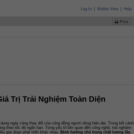
|
|
Log In
Mobile View
Help
Print
á Trị Trải Nghiệm Toàn Diện
dụng ngày càng thay đổi của cộng đồng người dùng hiện đại. Trong bối cảnh
rộng theo tốc độ ngắn hạn. Từng yếu tố liên quan đến công nghệ, trải nghiệm
ều giai đoạn phát triển khác nhau.
Định hướng chú trọng chất lượng lâu