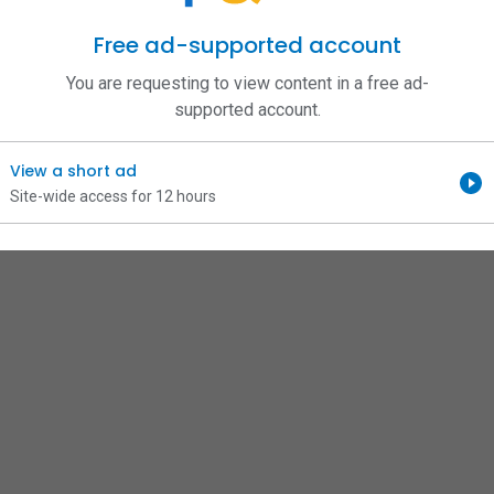
s excepcional, como si estuvieras sentado en una sala de juego real en algún 
paz de satisfacer las necesidades tanto del principiante absoluto como del ju
Free ad-supported account
rmiten encontrar la máquina deseada en cuestión de segundos. Asegúrate ta
d increíble, y los presentadores logran crear un ambiente fantástico gracias
 relax, disfruta del proceso y ¡que cada giro te traiga gratas bonificaciones!
You are requesting to view content in a free ad-
supported account.
View a short ad
Site-wide access for 12 hours