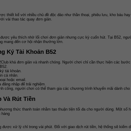
c thiết kế với nhiều chủ đề độc đáo như thần thoại, phiêu lưu, kho báu hay A
ới vài thao tác quay đơn giản.
trí được yêu thích nhờ lối chơi đơn giản nhưng cực kỳ cuốn hút. Tại B52, ng
ng mang đến cơ hội nhận thưởng lớn.
g Ký Tài Khoản B52
52Club khá đơn giản và nhanh chóng. Người chơi chỉ cần thực hiện các bước
 B52.
ký tài khoản.
in cá nhân.
oại hoặc email.
 đăng nhập để trải nghiệm.
ành công, người chơi có thể tham gia các chương trình khuyến mãi dành cho 
 Và Rút Tiền
phương thức thanh toán nhằm tạo thuận tiện tối đa cho người dùng. Một số h
 hàng
g được xử lý chỉ trong vài phút. Đối với giao dịch rút tiền, hệ thống sẽ ki