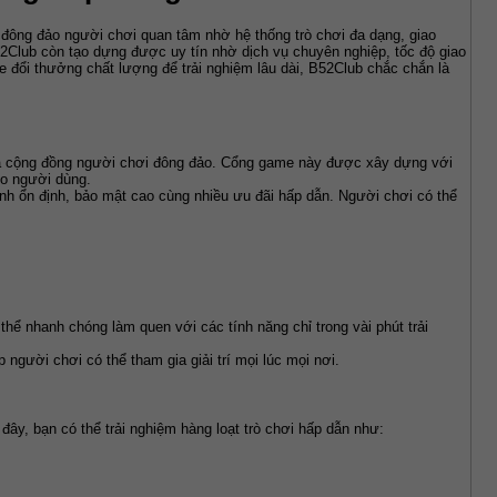
 đông đảo người chơi quan tâm nhờ hệ thống trò chơi đa dạng, giao 
52Club còn tạo dựng được uy tín nhờ dịch vụ chuyên nghiệp, tốc độ giao 
 đổi thưởng chất lượng để trải nghiệm lâu dài, B52Club chắc chắn là 
 và cộng đồng người chơi đông đảo. Cổng game này được xây dựng với 
ho người dùng.
h ổn định, bảo mật cao cùng nhiều ưu đãi hấp dẫn. Người chơi có thể 
ể nhanh chóng làm quen với các tính năng chỉ trong vài phút trải 
 người chơi có thể tham gia giải trí mọi lúc mọi nơi.
ây, bạn có thể trải nghiệm hàng loạt trò chơi hấp dẫn như: