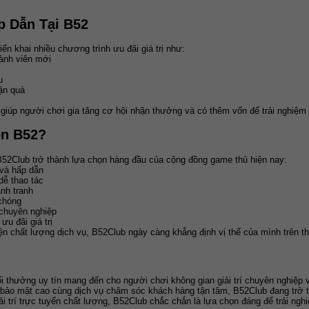
p Dẫn Tại B52
ển khai nhiều chương trình ưu đãi giá trị như:
ành viên mới
u
ận quà
giúp người chơi gia tăng cơ hội nhận thưởng và có thêm vốn để trải nghiệm
ọn B52?
 B52Club trở thành lựa chọn hàng đầu của cộng đồng game thủ hiện nay:
và hấp dẫn
dễ thao tác
nh tranh
 chóng
chuyên nghiệp
ưu đãi giá trị
n chất lượng dịch vụ, B52Club ngày càng khẳng định vị thế của mình trên t
 thưởng uy tín mang đến cho người chơi không gian giải trí chuyên nghiệp với
g bảo mật cao cùng dịch vụ chăm sóc khách hàng tận tâm, B52Club đang trở 
ải trí trực tuyến chất lượng, B52Club chắc chắn là lựa chọn đáng để trải ng