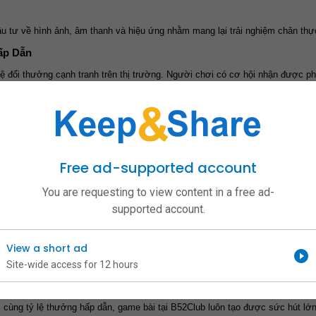
u tư về hình ảnh, âm thanh và hiệu ứng nhằm mang lại trải nghiệm chân thự
ấp Dẫn
 lệ đổi thưởng cạnh tranh trên thị trường. Người chơi có cơ hội nhận được ph
hường xuyên.
h chóng và minh bạch cũng là điểm cộng lớn giúp người chơi an tâm hơn tron
hệ mã hóa hiện đại nhằm bảo vệ thông tin cá nhân và dữ liệu giao dịch của 
ro phát sinh.
g hoạt động 24/7 cũng giúp giải quyết nhanh chóng mọi vấn đề mà người chơi 
Free ad-supported account
ược Yêu Thích Tại B52
You are requesting to view content in a free ad-
supported account.
ng
ục được nhiều người chơi lựa chọn nhất tại B52. Các trò chơi phổ biến bao 
View a short ad
Site-wide access for 12 hours
 cùng tỷ lệ thưởng hấp dẫn, game bài tại B52Club luôn tạo được sức hút lớ