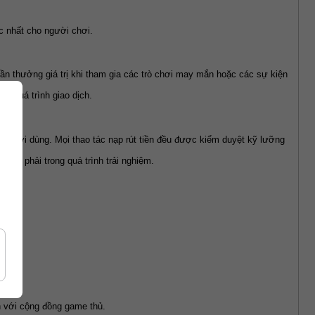
c nhất cho người chơi.
ần thưởng giá trị khi tham gia các trò chơi may mắn hoặc các sự kiện 
g quá trình giao dịch.
người dùng. Mọi thao tác nạp rút tiền đều được kiểm duyệt kỹ lưỡng 
gặp phải trong quá trình trải nghiệm.
gồm:
n với cộng đồng game thủ.