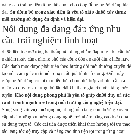
nâng cao trải nghiệm tổng thể dành cho cộng đồng người dùng hiện
đại.
Sự đồng bộ trong giao diện là yếu tố giúp dn88 xây dựng
môi trường sử dụng ổn định và hiện đại
.
Nội dung đa dạng đáp ứng nhu
cầu trải nghiệm linh hoạt
dn88 liên tục mở rộng hệ thống nội dung nhằm đáp ứng nhu cầu trải
nghiệm ngày càng phong phú của cộng đồng người dùng hiện nay.
Các danh mục được phát triển theo hướng đổi mới thường xuyên để
tạo nên cảm giác mới mẻ trong suốt quá trình sử dụng. Điều này
giúp người dùng có thêm nhiều lựa chọn phù hợp với nhu cầu cá
nhân và duy trì sự hứng thú lâu dài khi tham gia trên nền tảng trực
tuyến.
Kho nội dung phong phú là yếu tố giúp dn88 duy trì sức
cạnh tranh mạnh mẽ trong môi trường công nghệ hiện đại
.
Song song với việc mở rộng nội dung, nền tảng còn thường xuyên
cập nhật những xu hướng công nghệ mới nhằm nâng cao hiệu quả
sử dụng thực tế. Các cải tiến được triển khai theo hướng tối ưu thao
tác, tăng tốc độ truy cập và nâng cao tính tiện lợi trong từng hoạt