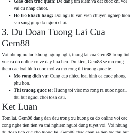
Giao dien truc quan:
De dang tim kiem va dat cuoc chi voi
vai cu nhap chuot.
Ho tro khach hang:
Doi ngu tu van vien chuyen nghiep luon
san sang giup do nguoi choi.
3. Du Doan Tuong Lai Cua
Gem88
Voi nhung no luc khong ngung nghi, tuong lai cua Gem88 trong linh
vuc ca do online co ve day hua hen. Du kien, Gem88 se mo rong
them cac loai hinh cuoc moi va mo rong thi truong quoc te.
Mo rong dich vu:
Cung cap nhieu loai hinh ca cuoc phong
phu hon.
Thi truong quoc te:
Huong toi viec mo rong ra nuoc ngoai,
thu hut nguoi choi toan cau.
Ket Luan
Tom lai, Gem88 dang dan dau trong xu huong ca do online voi cac
cong nghe tien tien va trai nghiem nguoi dung tuyet voi. Voi nhung
du doan tich cuc cho tuong lai, Gem88 chac chan se tiep tuc thu hut