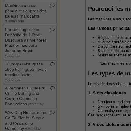
Machines à sous
Pourquoi les ma
populaires auprès des
joueurs marocains
Les machines à sous sont
9 hours ago
Les raisons principa
Fortune Tiger com
Depósito de 1 Real:
Règles simples et in
Descubra as Melhores
Aucune stratégie c
Plataformas para
Disponibles sur mob
Jogar no Brasil
Sessions de jeu ra
Multiples thèmes et
yesterday
“Les machines à so
10 pogrešaka igrača
zbog kojih gube novac
Les types de m
u online kazinu
yesterday
Le monde des slots est tr
A Beginner’s Guide to
1. Slots classiques
Online Betting and
Casino Games in
3 rouleaux tradition
Bangladesh
yesterday
Symboles simples (fr
Gameplay nostalgi
Why Dog House is the
Ces jeux rappellent les 
Go​-​To Slot for Simple
and Rewarding
2. Vidéo slots moder
Gameplay
yesterday