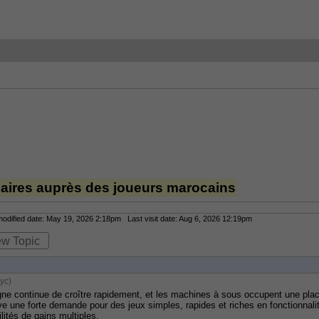
aires auprès des joueurs marocains
dified date: May 19, 2026 2:18pm Last visit date: Aug 6, 2026 12:19pm
ew Topic
yc)
ve une forte demande pour des jeux simples, rapides et riches en fonctionnalit
lités de gains multiples.