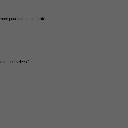
ent pour leur accessibilité.
s rémunératrices.”