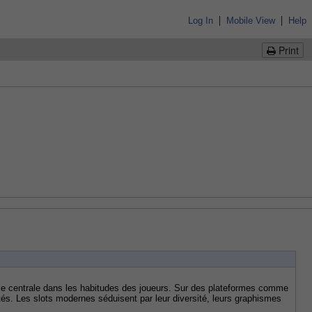
|
|
Log In
Mobile View
Help
Print
Le marché des jeux en ligne continue de croître rapidement, et les machines à sous occupent une place centrale dans les habitudes des joueurs. Sur des plateformes comme 
és. Les slots modernes séduisent par leur diversité, leurs graphismes 