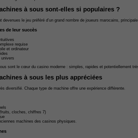
chines à sous sont-elles si populaires ?
 devenues le jeu préféré d’un grand nombre de joueurs marocains, principalem
les de leur succès
tuitives
omplexe requise
ile et ordinateur
pides
 univers
us sont le cœur du casino moderne : simples, rapides et potentiellement trè
achines à sous les plus appréciées
ès diversifié. Chaque type de machine offre une expérience différente.
nels
uits, cloches, chiffres 7)
que
anciennes machines des casinos physiques.
nes