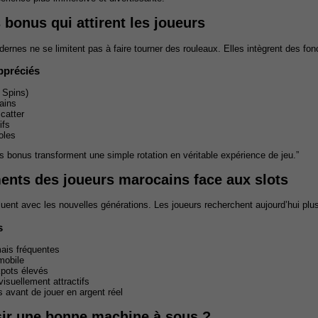
 bonus qui attirent les joueurs
nes ne se limitent pas à faire tourner des rouleaux. Elles intègrent des fonc
ppréciés
 Spins)
ains
catter
ifs
oles
és bonus transforment une simple rotation en véritable expérience de jeu.”
nts des joueurs marocains face aux slots
uent avec les nouvelles générations. Les joueurs recherchent aujourd’hui plus
s
ais fréquentes
mobile
kpots élevés
isuellement attractifs
s avant de jouer en argent réel
ir une bonne machine à sous ?