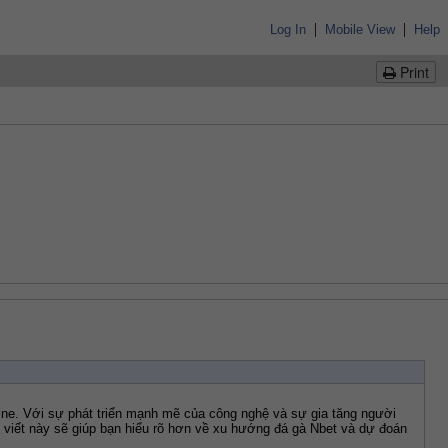
|
|
Log In
Mobile View
Help
Print
ne. Với sự phát triển mạnh mẽ của công nghệ và sự gia tăng người 
ài viết này sẽ giúp bạn hiểu rõ hơn về xu hướng đá gà Nbet và dự đoán 