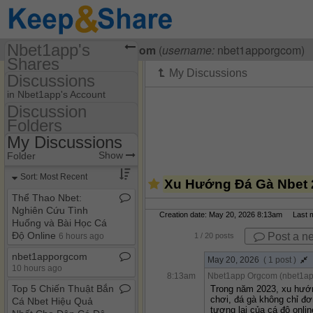
Nbet1app's
Visiting
Nbet1app Orgcom
(
username:
nbet1apporgcom)
Shares
Discussions
(nbet1apporgcom)
in Nbet1app's Account
Share Page
Discussion
Folders
Discussion Folders
Discussions
My Discussions
Show
Folder Set
Show
Folder
My Discussions
Sort: Most Recent
Xu Hướng Đá Gà Nbet 
Thể Thao Nbet:
Nghiên Cứu Tình
Creation date: May 20, 2026 8:13am Last mo
Huống và Bài Học Cá
Độ Online
Post a n
1
/ 20 posts
6 hours ago
nbet1apporgcom
May 20, 2026
( 1 post )
10 hours ago
8:13am
Nbet1app Orgcom (nbet1a
Top 5 Chiến Thuật Bắn
Trong năm 2023, xu hướn
chơi, đá gà không chỉ đơ
Cá Nbet Hiệu Quả
tương lai của cá độ onlin