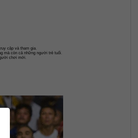
ruy cập và tham gia.
g mà còn cả những người trẻ tuổi.
gười chơi mới.