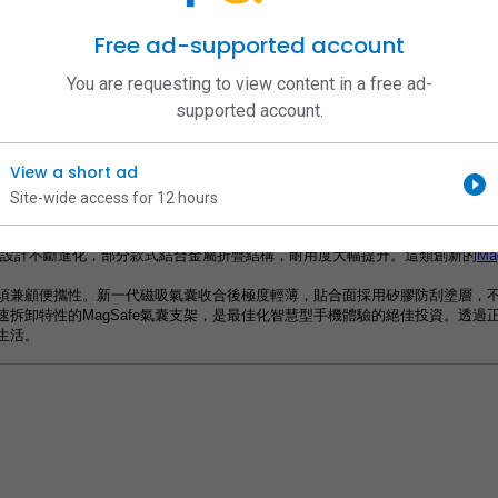
Free ad-supported account
優勢
You are requesting to view content in a free ad-
是提升安全感的第一步。傳統黏貼式易留殘膠且阻擋無線充電。現在只要搭配支援
supported account.
迅速完成。
優先選擇內建磁圈的
MagSafe磁吸手機殼
來搭配。若用一般保護殼，吸力會大
滑落。
View a short ad
Site-wide access for 12 hours
薄設計
設計不斷進化，部分款式結合金屬折疊結構，耐用度大幅提升。這類創新的
Ma
須兼顧便攜性。新一代磁吸氣囊收合後極度輕薄，貼合面採用矽膠防刮塗層，
速拆卸特性的MagSafe氣囊支架，是最佳化智慧型手機體驗的絕佳投資。透
生活。