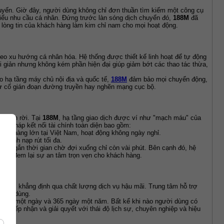
tuyến. Giờ đây, người dùng không chỉ đơn thuần tìm kiếm một công cụ 
 hiểu nhu cầu cá nhân. Đứng trước làn sóng dịch chuyển đó, 
188M
 đã 
và lòng tin của khách hàng làm kim chỉ nam cho mọi hoạt động.
theo xu hướng cá nhân hóa. Hệ thống được thiết kế linh hoạt để tự động 
i giản nhưng không kém phần hiện đại giúp giảm bớt các thao tác thừa, 
 hạ tầng máy chủ nội địa và quốc tế, 
188M
 đảm bảo mọi chuyển động, 
sự cố gián đoạn đường truyền hay nghẽn mạng cục bộ.
 tách rời. Tại 
188M
, hạ tầng giao dịch được ví như "mạch máu" của 
iải pháp kết nối tài chính toàn diện bao gồm:
ngân hàng lớn tại Việt Nam, hoạt động không ngày nghỉ.
trình nạp rút tối đa.
rút ngắn thời gian chờ đợi xuống chỉ còn vài phút. Bên cạnh đó, hệ 
dịch, đem lại sự an tâm trọn vẹn cho khách hàng.
ược khẳng định qua chất lượng dịch vụ hậu mãi. Trung tâm hỗ trợ 
người dùng.
24 giờ một ngày và 365 ngày một năm. Bất kể khi nào người dùng có 
đều tiếp nhận và giải quyết với thái độ lịch sự, chuyên nghiệp và hiệu 