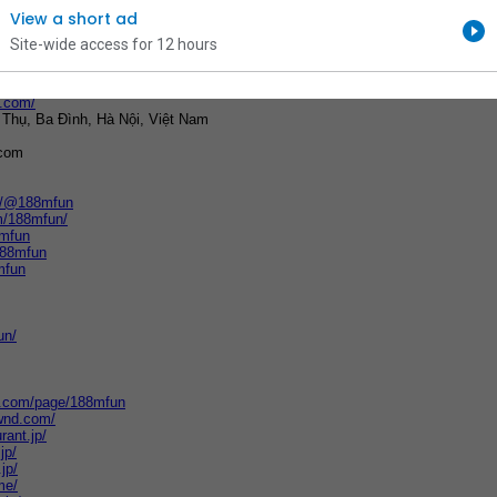
View a short ad
Site-wide access for 12 hours
ba giá trị cốt lõi: Công nghệ mượt mà, Thanh toán siêu tốc và Chăm sóc tận 
là điểm đến lý tưởng cho những ai đang tìm kiếm một nền tảng thư giãn an t
8mfun #nhacai188mfun #188mfuncom #nhacai188mfuncom
n.com/
 Thụ, Ba Đình, Hà Nội, Việt Nam
com
m/@188mfun
m/188mfun/
8mfun
188mfun
mfun
un/
p.com/page/188mfun
wnd.com/
rant.jp/
jp/
jp/
me/