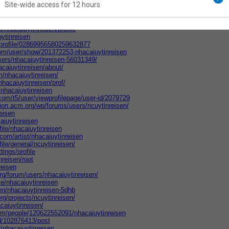
Site-wide access for 12 hours
embers/ncuytinreisen.510745/#about
n8.wordpress.com/
n.bandcamp.com/album/nhacaiuytinreisen
jp/nhacaiuytinreisen/profile
uytinreisen
m/profile/02869956580259632877
om/user/show/201372253-nhacaiuytinreisen
sers/nhacaiuytinreisen-56031349/
acaiuytinreisen/about/
/nhacaiuytinreisen/
nhacaiuytinreisen/prof/
/nhacaiuytinreisen
com/t5/user/viewprofilepage/user-id/2079729
tion.acm.org/wp/forums/users/ncuytinreisen/
eisen
aiuytinreisen
file/nhacaiuytinreisen
com/artist/nhacaiuytinreisen
ile/general/ncuytinreisen/
tings/profile
nreisen/root
reisen
rg/forum/users/nhacaiuytinreisen/
me/nhacaiuytinreisen
sen/nhacaiuytinreisen-5dhb
rg/projects/ncuytinreisen/
acaiuytinreisen/
om/people/120622552091/nhacaiuytinreisen
d/102876413/post
r/nhacaiuytinreisen