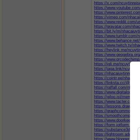
https://x.com/ncuytinreis
https://www.youtube.com
https://www.pinterest.co
https://vimeo.com/nhacai
https://www.reddit.com/u
https://gravatar.com/nhac
https://bit.ly/m/nhacaiuyt
https://www.tumblr.com/n
https://www.behance.net/
https://www.twitch.tv/nha
https://heylink.me/ncuyti
https://www.geogebra.org
https://www.qrcodechimp
https://igli.me/ncuytinrei
https://jaga.link/ncuytinr
https://nhacaiuytinreisen
https://cointr.ee/nhacaiuy
https://linksta.cc/@nhaca
https://raffall.com/nhacai
https://www.digitalocean
https://giloo.ist/member/
https://www.tacter.com/@
https://lessons.drawspa
https://graphcommons.c
https://smoothcomp.com/
https://www.doorkeeper.j
https://form.jotform.co
https://substance3d.ad
https://lightroom.adobe.
https://www.blogger.com