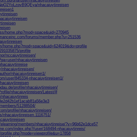
om.bd/qna/user/nhacaiuytinreisen
r/NqO2YoLzpvB9QEya/nhacaiuytinreisen
nreisen1
uytinreisen
hacaiuytinreisen
ytinreisen
nreisen
boss/home.php?mod=space&uid=270945
ormanceinc.com/forums/member.php?u=251536
aiuytinreisen
com/home.php?mod=space&uid=624019&do=profile
1291035875/profile
hor/nccaiuytinreisen/
?qa=user/nhacaiuytinreisen
nhacaiuytinreise
y/nhacaiuytinreisen/
/author/nhacaiuytinreisen1/
com/user/845334-nhacaiuytinreisen1/
nhacaiuytinreisen
indau.de/profile/nhacaiuytinreisen/
ofile/nhacaiuytinreisen/Latest/#
/nhacaiuytinreis
a8e2d42b1ef1acab81a56e3e3
m/members/51288504/
com/profile/nhacaiuytinreisen/
s/nhacaiuytinreisen.1116751/
caiuytinreisen
/elearning/members/nhacaiuytinreise/?v=96b62e1dce57
me.com/index.php?/user/168494-nhacaiuytinreis/
/bb/profile.php?mode=viewprofile&u=17858