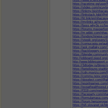
https://www.sciencebee.c
https://racetime.gg/use
https://slides.com/ncuyti
https://linkmy.bio/nhacai
https://linkstack.lgbt/@n
https://lit.link/en/nhacaiu
https://mylinks.ai/ncuyti
https://boss.why3s.cc/
https://forums.maxperf
https://m.wibki.com/nhac
https://londonchinese.
https://stepik.org/users/
https://cornucopia.se/aut
https://ask.mallaky.com/
https://backloggery.com/
https://blender.communit
http://jobboard.piasd.org
http://www.biblesupport.
https://3dtoday.ru/blogs/
https://beteiligung.stadtl
https://cdn.muvizu.com/Pr
https://commu.nosv.org/p
https://doselect.com/@
https://espritgames.co
https://expathealthseoul.
https://f319.com/member
https://faceparty.com/nha
https://formulamasa.com
https://forum.herozeroga
https://hifi.slovanet.sk