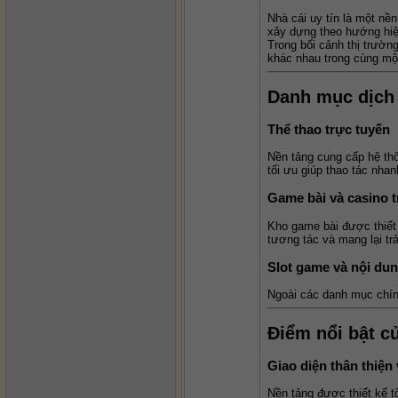
Nhà cái uy tín là một nền
xây dựng theo hướng hiện
Trong bối cảnh thị trườn
khác nhau trong cùng một 
Danh mục dịch v
Thể thao trực tuyến
Nền tảng cung cấp hệ thố
tối ưu giúp thao tác nhan
Game bài và casino t
Kho game bài được thiết
tương tác và mang lại tr
Slot game và nội dung
Ngoài các danh mục chính
Điểm nổi bật củ
Giao diện thân thiện 
Nền tảng được thiết kế t