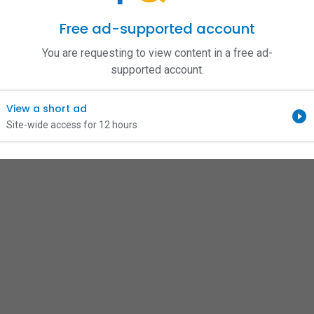
Thôn Trung, Phúc Lợi, Hà Nội, Việt Nam
Free ad-supported account
#nhacaifb88 #fb88chinhthuc #linkfb88
a mạng xã hội:
s.com/profiles/8343654-fb88-fid
You are requesting to view content in a free ad-
fb88fid/
supported account.
4/fb88fid/
er/280145/fb88fid/#preferences
ms/users/FB88-Fid/
View a short ad
Site-wide access for 12 hours