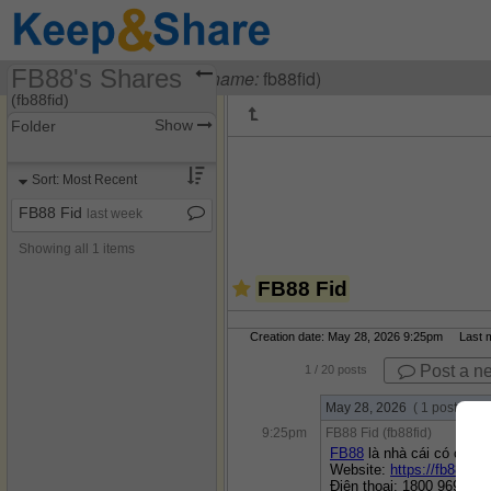
FB88's Shares
Visiting
FB88 Fid
(
username:
fb88fid)
(fb88fid)
Show
Folder
Share Page
Sort: Most Recent
Discussions
FB88 Fid
last week
Showing all 1 items
FB88 Fid
Creation date: May 28, 2026 9:25pm Last mo
Post a n
1
/ 20 posts
May 28, 2026
( 1 post )
9:25pm
FB88 Fid (fb88fid)
FB88
 là nhà cái có các 
Website: 
https://fb88fid.
Điện thoại: 1800 969 661