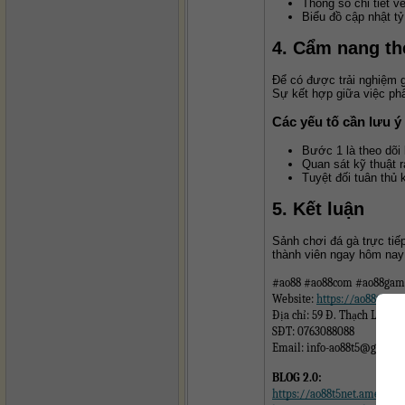
Thông số chi tiết v
Biểu đồ cập nhật t
4. Cẩm nang th
Để có được trải nghiệm g
Sự kết hợp giữa việc ph
Các yếu tố cần lưu ý
Bước 1 là theo dõi k
Quan sát kỹ thuật r
Tuyệt đối tuân thủ 
5. Kết luận
Sảnh chơi đá gà trực tiế
thành viên ngay hôm nay 
#ao88 #ao88com #ao88game
Website: 
https://ao88t5.net
Địa chỉ: 59 Đ. Thạch Lam,
SĐT: 0763088088
Email: info-ao88t5@gmail
BLOG 2.0:
https://ao88t5net.amebao