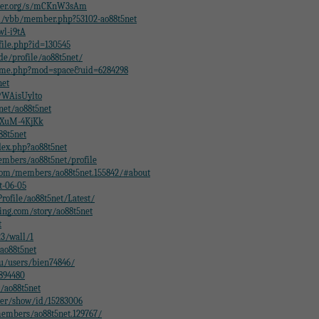
cter.org/s/mCKnW3sAm
m/vbb/member.php?53102-ao88t5net
wl-i9tA
ofile.php?id=130545
.de/profile/ao88t5net/
home.php?mod=space&uid=6284298
net
s/WAisUylto
5net/ao88t5net
s/XuM-4KjKk
88t5net
ndex.php?ao88t5net
embers/ao88t5net/profile
com/members/ao88t5net.155842/#about
t-06-05
ofile/ao88t5net/Latest/
ing.com/story/ao88t5net
t
23/wall/1
ao88t5net
elu/users/bien74846/
894480
r/ao88t5net
user/show/id/15283006
members/ao88t5net.129767/