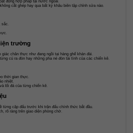
oạt động hợp pháp tại nước ngoài.
 không cắt ghép hay qua bất kỳ khâu biên tập chỉnh sửa nào.
 sắc.
vực.
hiện trường
m giác chân thực như đang ngồi tại hàng ghế khán đài.
ừng cú ra đòn hay những pha né đòn tài tình của các chiến kê.
o thời gian thực.
o nhiệt.
và lối đá của từng chiến kê.
iệu
ề từng cặp đấu trước khi trận đấu chính thức bắt đầu.
, rõ ràng trên giao diện phòng chờ.