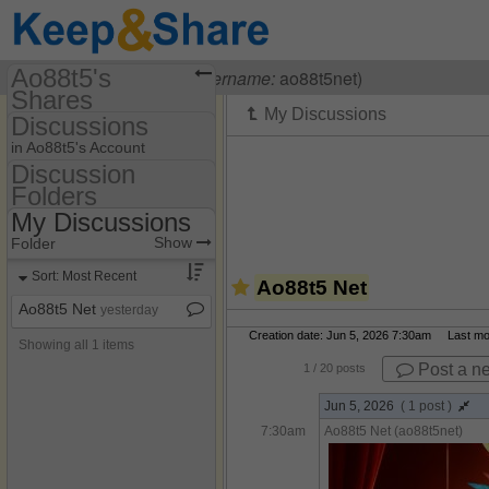
Ao88t5's
Visiting
Ao88t5 Net
(
username:
ao88t5net)
Shares
Discussions
(ao88t5net)
in Ao88t5's Account
Share Page
Discussion
Folders
Discussion Folders
Discussions
My Discussions
Show
Folder Set
Show
Folder
My Discussions
Sort: Most Recent
Ao88t5 Net
Ao88t5 Net
yesterday
Creation date: Jun 5, 2026 7:30am Last modi
Showing all 1 items
Post a n
1
/ 20 posts
Jun 5, 2026
( 1 post )
7:30am
Ao88t5 Net (ao88t5net)