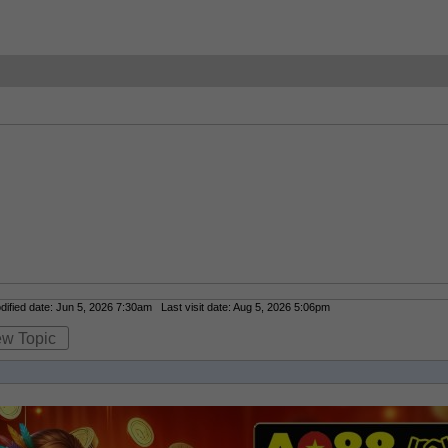
fied date: Jun 5, 2026 7:30am Last visit date: Aug 5, 2026 5:06pm
ew Topic