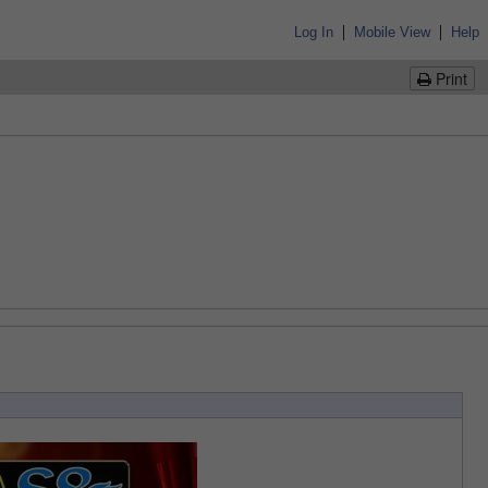
|
|
Log In
Mobile View
Help
Print