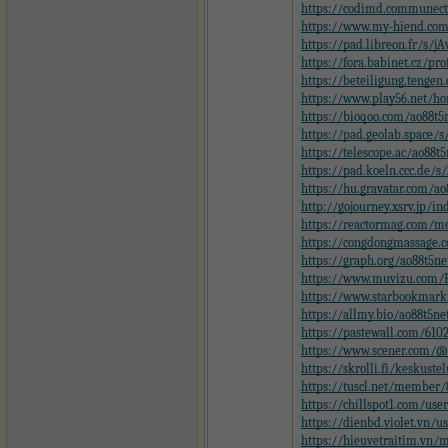
https://codimd.commune
https://www.my-hiend.co
https://pad.libreon.fr/s/jA
https://fora.babinet.cz/pr
https://beteiligung.tengen
https://www.play56.net/
https://bioqoo.com/ao88t5
https://pad.geolab.space/
https://telescope.ac/ao88t
https://pad.koeln.ccc.de/
https://hu.gravatar.com/ao
http://gojourney.xsrv.jp/i
https://reactormag.com/m
https://congdongmassage.
https://graph.org/ao88t5ne
https://www.muvizu.com/Pr
https://www.starbookmark
https://allmy.bio/ao88t5ne
https://pastewall.com/610
https://www.scener.com/@
https://skrolli.fi/keskust
https://tuscl.net/member/
https://chillspot1.com/use
https://dienbd.violet.vn/
https://hieuvetraitim.vn/