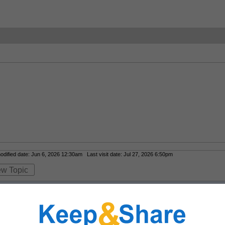
ified date: Jun 6, 2026 12:30am Last visit date: Jul 27, 2026 6:50pm
ew Topic
ames)
ải trí trực tuyến được nhiều người biết đến nhờ giao diện hiện đại, th
 mới, mang đến trải nghiệm ổn định và thuận tiện cho thành viên tro