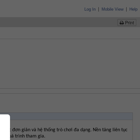
|
|
Log In
Mobile View
Help
Print
ao tác đơn giản và hệ thống trò chơi đa dạng. Nền tảng liên tục 
ng quá trình tham gia.