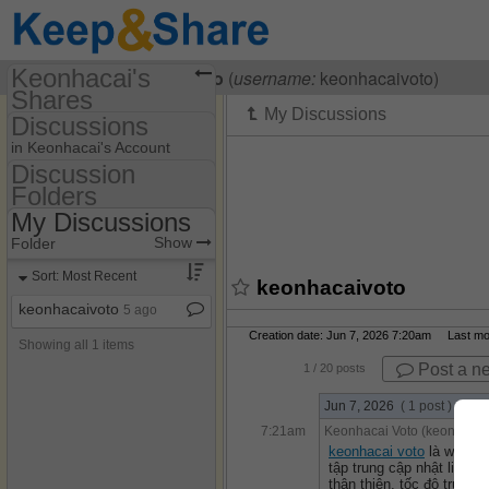
Keonhacai's
Visiting
Keonhacai Voto
(
username:
keonhacaivoto)
Shares
Discussions
(keonhacaivoto)
in Keonhacai's Account
Share Page
Discussion
Folders
Discussion Folders
Discussions
My Discussions
Show
Folder Set
Show
Folder
My Discussions
Sort: Most Recent
keonhacaivoto
keonhacaivoto
5 ago
Creation date: Jun 7, 2026 7:20am Last modi
Showing all 1 items
Post a n
1
/ 20 posts
Jun 7, 2026
( 1 post )
7:21am
Keonhacai Voto (keonhacai
keonhacai voto
 là websi
tập trung cập nhật liên t
thân thiện, tốc độ truy 