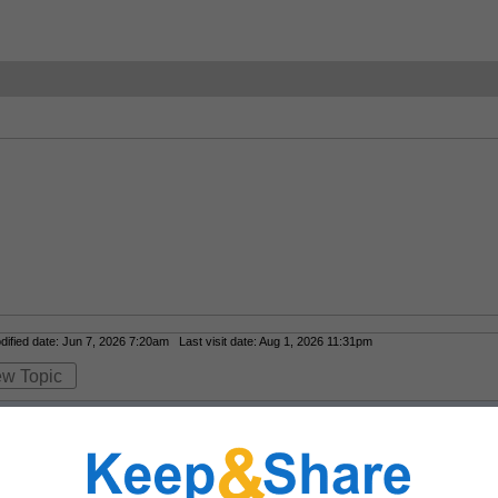
fied date: Jun 7, 2026 7:20am Last visit date: Aug 1, 2026 11:31pm
ew Topic
voto)
te chuyên cung cấp thông tin bóng đá trực tuyến, mang đến cho người hâm mộ
ục các tin tức thể thao mới nhất, lịch thi đấu, kết quả trận đấu, bảng xếp hạ
cập ổn định và hệ thống nội dung được sắp xếp khoa học, người dùng có thể dễ