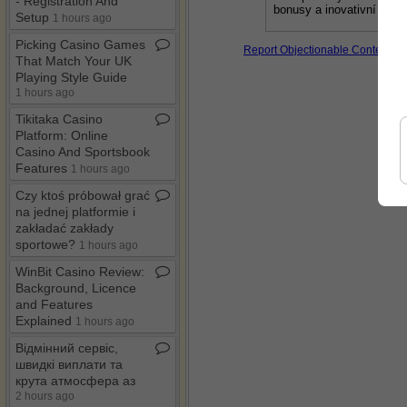
-​ Registration And
bonusy a inovativní příst
Setup
1 hours ago
Picking Casino Games
Report Objectionable Content
That Match Your UK
Playing Style Guide
1 hours ago
Tikitaka Casino
Platform: Online
Casino And Sportsbook
Features
1 hours ago
Czy ktoś próbował grać
na jednej platformie i
zakładać zakłady
sportowe?
1 hours ago
WinBit Casino Review:
Background, Licence
and Features
Explained
1 hours ago
Відмінний сервіс,
швидкі виплати та
крута атмосфера аз
2 hours ago