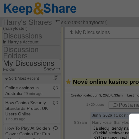
Harry's Shares
Visiting
Harry Foster
(
username:
harryfoster)
(harryfoster)
Discussions
Share Page
in Harry's Account
Discussion
Discussions
Folders
Discussion Folders
My Discussions
Show
Folder Set
Show
Folder
My Discussions
Sort: Most Recent
Nové online kasino pro
Online casinos in
Australia
29 min ago
Creation date: Jun 9, 2026 8:33am Last modi
How Casino Security
Post a n
1
/ 20 posts
Standards Protect UK
Users Online
Jun 9, 2026
( 1 post )
1 hours ago
8:33am
Harry Foster (harryfoster)
How To Play At Golden
Já sleduji trendy na trhu
důležité sledovat nejen u
Clover Casino For Fun ​
KYC procesy a nabízejí p