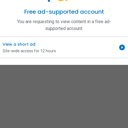
up.
Free ad-supported account
You are requesting to view content in a free ad-
supported account.
View a short ad
Site-wide access for 12 hours