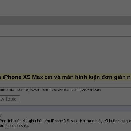
h iPhone XS Max zin và màn hình kiện đơn giản n
ified date: Jun 10, 2026 1:19am Last visit date: Jul 29, 2026 9:18am
ew Topic
9)
ững linh kiện đắt giá nhất trên iPhone XS Max. Khi mua máy cũ hoặc sau quá
n hình linh kiện.