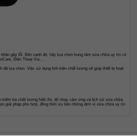
 nhân gây lỗi. Bên cạnh đó, hãy lựa chọn trung tâm sửa chữa uy tín có 
tCare, Điện Thoại Vui,...
đã lựa chọn. Việc sử dụng linh kiện chất lượng sẽ giúp thiết bị hoạt 
 kiểm tra chất lượng hiển thị, độ nhạy cảm ứng và lịch sử sửa chữa 
ọn giải pháp phù hợp, đồng thời ưu tiên những đơn vị sửa chữa uy tín 
04-2026 Gee Whiz Labs, Inc.