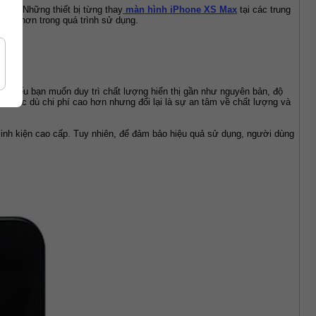
ành. Những thiết bị từng thay
 màn hình iPhone XS Max
 tại các trung 
 tâm hơn trong quá trình sử dụng.
g. Nếu bạn muốn duy trì chất lượng hiển thị gần như nguyên bản, độ 
c. Mặc dù chi phí cao hơn nhưng đổi lại là sự an tâm về chất lượng và 
linh kiện cao cấp. Tuy nhiên, để đảm bảo hiệu quả sử dụng, người dùng 