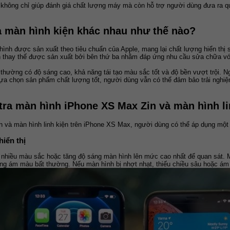
 không chỉ giúp đánh giá chất lượng máy mà còn hỗ trợ người dùng đưa ra qu
à màn hình kiện khác nhau như thế nào?
 hình được sản xuất theo tiêu chuẩn của Apple, mang lại chất lượng hiển thị
iện thay thế được sản xuất bởi bên thứ ba nhằm đáp ứng nhu cầu sửa chữa v
thường có độ sáng cao, khả năng tái tạo màu sắc tốt và độ bền vượt trội. Ngư
ựa chọn sản phẩm chất lượng tốt, người dùng vẫn có thể đảm bảo trải nghiệm
tra màn hình iPhone XS Max Zin và màn hình li
in và màn hình linh kiện trên iPhone XS Max, người dùng có thể áp dụng mộ
hiển thị
nhiều màu sắc hoặc tăng độ sáng màn hình lên mức cao nhất để quan sát. Mà
ng ám màu bất thường. Nếu màn hình bị nhợt nhạt, thiếu chiều sâu hoặc ám vàn