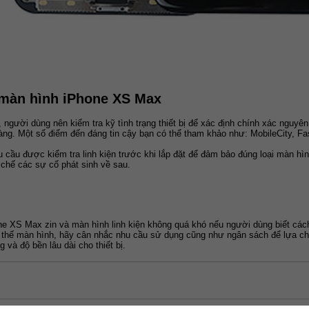
 màn hình iPhone XS Max
 người dùng nên kiểm tra kỹ tình trạng thiết bị để xác định chính xác nguyên
àng. Một số điểm đến đáng tin cậy bạn có thể tham khảo như: MobileCity, Fas
cầu được kiểm tra linh kiện trước khi lắp đặt để đảm bảo đúng loại màn hình 
chế các sự cố phát sinh về sau.
e XS Max zin và màn hình linh kiện không quá khó nếu người dùng biết cách
ay thế màn hình, hãy cân nhắc nhu cầu sử dụng cũng như ngân sách để lựa ch
và độ bền lâu dài cho thiết bị.
Contact Us
|
Plans & Pricing
|
Terms of Service
|
Privacy
| © Copyrights 20