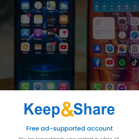
m ứng
g dụng Ghi chú và vẽ các đường liên tục trên toàn bộ màn hình. Nếu các né
tốt. Đây là một trong những cách đơn giản nhất để đánh giá chất lượng màn
Free ad-supported account
 chữa và bảo hành