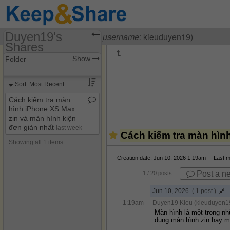
Duyen19's
Visiting
Duyen19 Kieu
(
username:
kieuduyen19)
Shares
(kieuduyen19)
Show
Folder
Share Page
Sort: Most Recent
Discussions
Cách kiểm tra màn
hình iPhone XS Max
zin và màn hình kiện
đơn giản nhất
last week
Cách kiểm tra màn hìn
Showing all 1 items
Creation date: Jun 10, 2026 1:19am Last mod
Post a n
1
/ 20 posts
Jun 10, 2026
( 1 post )
1:19am
Duyen19 Kieu (kieuduyen1
Màn hình là một trong nh
dụng màn hình zin hay mà