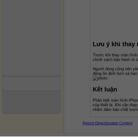
Lưu ý khi thay
Trước khi thay màn hình,
chính sách bảo hành rõ r
Người dùng cũng nên yêu 
động ổn định hơn và hạn 
Kết luận
Phân biệt màn hình iPhon
của thiết bị. Khi cần th
nhằm đảm bảo chất lượng 
Report Objectionable Content