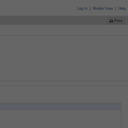
|
|
Log In
Mobile View
Help
Print