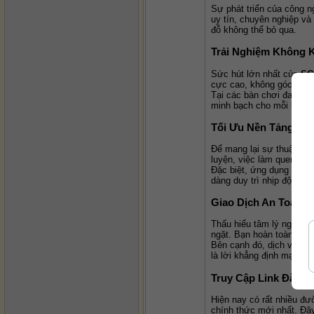
Sự phát triển của công ng
uy tín, chuyên nghiệp và
đỗ không thể bỏ qua.
Trải Nghiệm Không 
Sức hút lớn nhất của 
SC
cực cao, không góc chết,
Tại các bàn chơi đa dạng
minh bạch cho mỗi lượt v
Tối Ưu Nền Tảng – G
Để mang lại sự thuận tiện
luyện, việc làm quen với 
Đặc biệt, ứng dụng di độ
dàng duy trì nhịp độ giải
Giao Dịch An Toàn 
Thấu hiểu tâm lý người d
ngặt. Bạn hoàn toàn có t
Bên cạnh đó, dịch vụ hỗ 
là lời khẳng định mạnh m
Truy Cập Link Đăng 
Hiện nay có rất nhiều đư
chính thức mới nhất. Đây