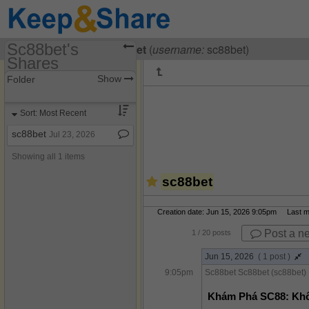
Sc88bet's
Visiting
Sc88bet Sc88bet
(
username:
sc88bet)
Shares
(sc88bet)
Show
Folder
Share Page
Sort: Most Recent
Discussions
sc88bet
Jul 23, 2026
Showing all 1 items
sc88bet
Creation date: Jun 15, 2026 9:05pm Last mod
Post a n
1
/ 20 posts
Jun 15, 2026
( 1 post )
9:05pm
Sc88bet Sc88bet (sc88bet)
Khám Phá SC88: Khô