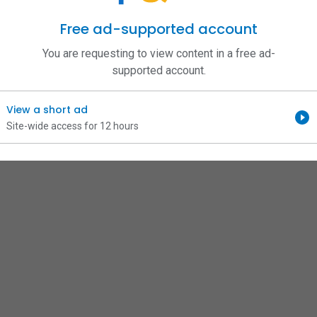
 kiện thú vị liên tục được cập nhật, tạo nên sức hút khó cưỡng
ải trí đẳng cấp và chinh phục những cơ hội đầy bất ngờ.
Free ad-supported account
link.vip
31
You are requesting to view content in a free ad-
 Hữu Định, Thảo Điền, An Khánh, Hồ Chí Minh, Việt Nam
supported account.
View a short ad
Site-wide access for 12 hours