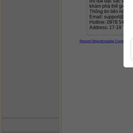
ưu đãi đặc sắc và sự
khám phá thế giới gi
Thông tin liên hệ:
Email: support@go88
Hotline: 0978 542 6
Address: 17-19 Tống
Report Objectionable Content