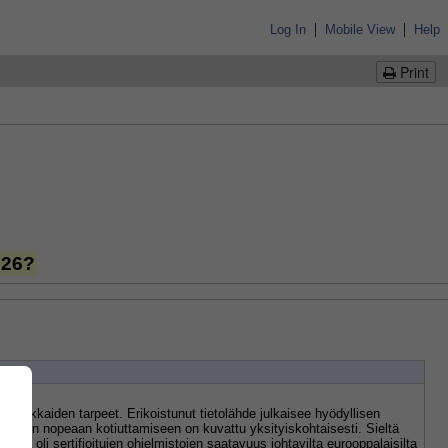
|
|
Log In
Mobile View
Help
Print
026?
siakkaiden tarpeet. Erikoistunut tietolähde julkaisee hyödyllisen 
ittojen nopeaan kotiuttamiseen on kuvattu yksityiskohtaisesti. Sieltä 
ekijä oli sertifioitujen ohjelmistojen saatavuus johtavilta eurooppalaisilta 