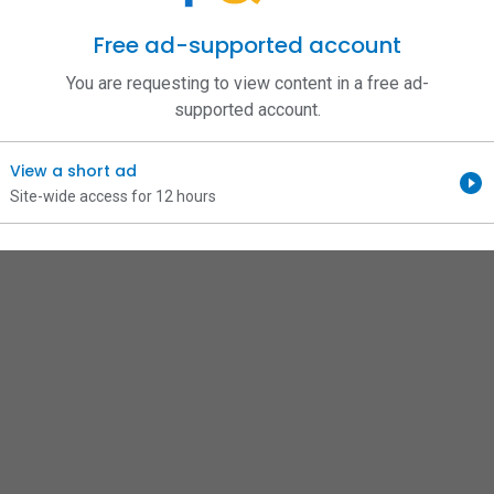
n puuttuminen rahoitustapahtumien aikana. Järjestelmä toimii erittäin selkeästi, 
aattisista pikkuasioista ja nauttia rauhallisesti korkealaatuisista kolikkopeleis
Free ad-supported account
You are requesting to view content in a free ad-
supported account.
View a short ad
Site-wide access for 12 hours