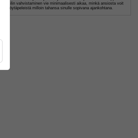
ja profiilin vahvistaminen vie minimaalisesti aikaa, minkä ansiosta voit 
tä tai pöytäpeleistä milloin tahansa sinulle sopivana ajankohtana.