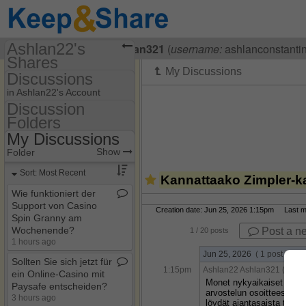
Ashlan22's
Visiting
Ashlan22 Ashlan321
(
username:
ashlanconstanti
Shares
Discussions
(ashlanconstantine)
in Ashlan22's Account
Share Page
Discussion
Folders
Discussion Folders
Discussions
My Discussions
Show
Folder Set
Show
Folder
My Discussions
Sort: Most Recent
Kannattaako Zimpler-k
Wie funktioniert der
Support von Casino
Creation date: Jun 25, 2026 1:15pm Last mod
Spin Granny am
Wochenende?
Post a n
1
/ 20 posts
1 hours ago
Jun 25, 2026
( 1 post )
Sollten Sie sich jetzt für
1:15pm
Ashlan22 Ashlan321 (ashla
ein Online​-​Casino mit
Monet nykyaikaiset pelial
Paysafe entscheiden?
arvostelun osoitteessa 
ht
3 hours ago
löydät ajantasaista tietoa