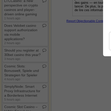
LTCCasino: a new
des gains — en toute tra
perspective on crypto
lancer. De plus, la prése
casinos and player​-​
de lire ces informations,
driven online gaming
1 hours ago
Report Objectionable Content
Does Velobet casino
support authorization
via mobile
applications?
2 hours ago
Should you register at
30bet casino this year?
3 hours ago
Cosmic Slots:
Bonuswelt, Spiele und
Strategien für Spieler
4 hours ago
SimplyNode: Smart
Proxy Infrastructure for
a Borderless Internet
5 hours ago
Cosmic Slot Casino –