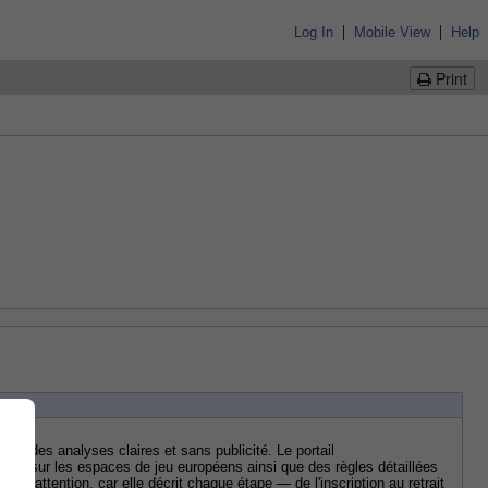
|
|
Log In
Mobile View
Help
Print
Il y a quelques jours à peine, je me suis penché sur la question des logiciels sous licence, car je cherchais des analyses claires et sans publicité. Le portail 
lisés sur les espaces de jeu européens ainsi que des règles détaillées 
n attention, car elle décrit chaque étape — de l'inscription au retrait 