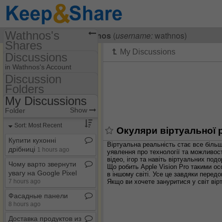
Wathnos's
Visiting
Wathnos Wathnos
(
username:
wathnos)
Shares
Discussions
(wathnos)
in Wathnos's Account
Share Page
Discussion
Folders
Discussion Folders
Discussions
My Discussions
Show
Folder Set
Show
Folder
My Discussions
Sort: Most Recent
Окуляри віртуальної р
Купити кухонні
Віртуальна реальність стає все більш
дрібниці
1 hours ago
уявлення про технології та можливост
відео, ігор та навіть віртуальних под
Чому варто звернути
Що робить Apple Vision Pro такими ос
увагу на Google Pixel
в іншому світі. Усе це завдяки передо
Якщо ви хочете зануритися у світ вір
7 hours ago
Фасадные панели
8 hours ago
Доставка продуктов из