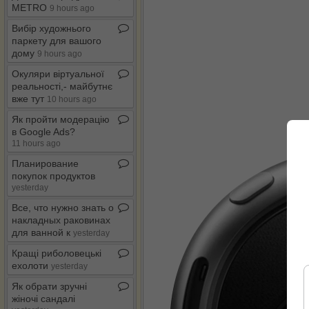
METRO
9 hours ago
Вибір художнього
паркету для вашого
дому
9 hours ago
Окуляри віртуальної
реальності,​-​ майбутнє
вже тут
10 hours ago
Як пройти модерацію
в Google Ads?
11 hours ago
Планирование
покупок продуктов
yesterday
Все, что нужно знать о
накладных раковинах
для ванной к
yesterday
Кращі риболовецькі
ехолоти
yesterday
Як обрати зручні
жіночі сандалі