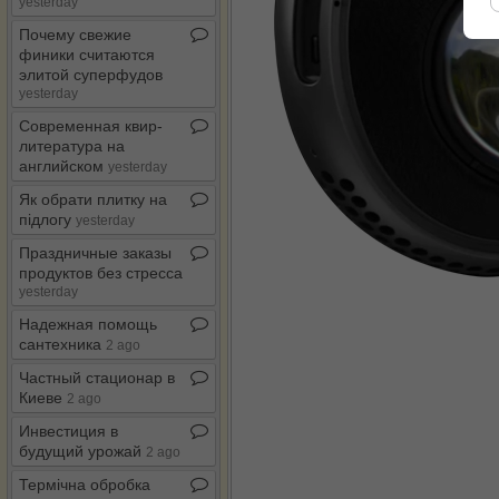
yesterday
Почему свежие
финики считаются
элитой суперфудов
yesterday
Современная квир​-​
литература на
английском
yesterday
Як обрати плитку на
підлогу
yesterday
Праздничные заказы
продуктов без стресса
yesterday
Надежная помощь
сантехника
2 ago
Частный стационар в
Киеве
2 ago
Инвестиция в
будущий урожай
2 ago
Термічна обробка