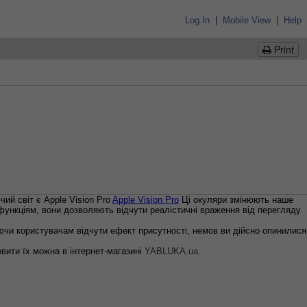
|
|
Log In
Mobile View
Help
Print
ий світ є Apple Vision Pro
Apple Vision Pro
Ці окуляри змінюють наше
м функціям, вони дозволяють відчути реалістичні враження від перегляду
яючи користувачам відчути ефект присутності, немов ви дійсно опинилися
овити їх можна в інтернет-магазині
YABLUKA.ua.