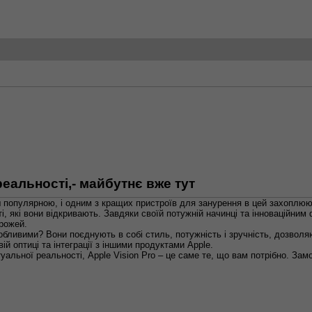
еальності,- майбутнє вже тут
 популярною, і одним з кращих пристроїв для занурення в цей захоплююч
і, які вони відкривають. Завдяки своїй потужній начинці та інноваційни
орожей.
обливими? Вони поєднують в собі стиль, потужність і зручність, дозвол
вій оптиці та інтеграції з іншими продуктами Apple.
туальної реальності, Apple Vision Pro – це саме те, що вам потрібно. Зам