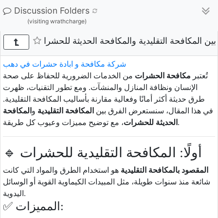
Discussion Folders
(visiting wrathcharge)
بين المكافحة التقليدية والمكافحة الحديثة للحشرا
شركة مكافحة و ابادة حشرات في دهب
تُعتبر
مكافحة الحشرات
من الخدمات الضرورية للحفاظ على صحة
الإنسان ونظافة المنازل والمنشآت. ومع تطور التقنيات، ظهرت
طرق حديثة أكثر أمانًا وفعالية مقارنة بأساليب المكافحة التقليدية.
في هذا المقال، سنستعرض الفرق بين
المكافحة التقليدية
و
المكافحة
، مع توضيح مميزات وعيوب كل طريقة.
الحديثة للحشرات
🔹 أولًا: المكافحة التقليدية للحشرات
المقصود بالمكافحة التقليدية
هو استخدام الطرق والمواد التي كانت
شائعة منذ سنوات طويلة، مثل المبيدات الكيماوية القوية أو الوسائل
اليدوية.
✅ المميزات: